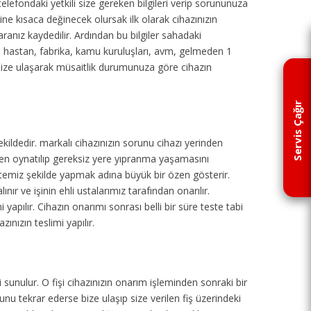
 telefondaki yetkili size gereken bilgileri verip sorununuza
ne kısaca değinecek olursak ilk olarak cihazınızın
aranız kaydedilir. Ardından bu bilgiler sahadaki
ul, hastan, fabrika, kamu kuruluşları, avm, gelmeden 1
size ulaşarak müsaitlik durumunuza göre cihazın
Servis Çağır
ekildedir.
markalı cihazınızın sorunu cihazı yerinden
den oynatılıp gereksiz yere yıpranma yaşamasını
 temiz şekilde yapmak adına büyük bir özen gösterir.
ır ve işinin ehli ustalarımız tarafından onarılır.
 yapılır. Cihazın onarımı sonrası belli bir süre teste tabi
ınızın teslimi yapılır.
 sunulur. O fişi cihazınızın onarım işleminden sonraki bir
u tekrar ederse bize ulaşıp size verilen fiş üzerindeki