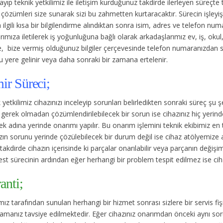
rayıp teknik yetkilimiz ile iletişim kurduğunuz takdirde ilerleyen süreçte
çözümleri size sunarak sizi bu zahmetten kurtaracaktır. Sürecin işleyişi
ilgili kısa bir bilgilendirme alındıktan sonra isim, adres ve telefon num
rımıza iletilerek iş yoğunluğuna bağlı olarak arkadaşlarımız ev, iş, ok
, bize vermiş olduğunuz bilgiler çerçevesinde telefon numaranızdan 
 yere gelinir veya daha sonraki bir zamana ertelenir.
ir Süreci;
 yetkilimiz cihazınızı inceleyip sorunları belirledikten sonraki süreç şu ş
gerek olmadan çözümlendirilebilecek bir sorun ise cihazınız hiç yerin
k adına yerinde onarımı yapılır. Bu onarım işlemini teknik ekibimiz en
ın sorunu yerinde çözülebilecek bir durum değil ise cihaz atölyemize alın
takdirde cihazın içerisinde ki parçalar onarılabilir veya parçanın değişimi
est sürecinin ardından eğer herhangi bir problem tespit edilmez ise cihaz
anti;
ız tarafından sunulan herhangi bir hizmet sonrası sizlere bir servis fişi
amanız tavsiye edilmektedir. Eğer cihazınız onarımdan önceki aynı sorun