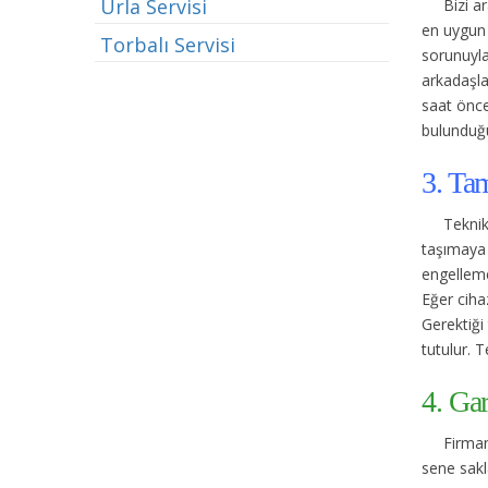
Urla Servisi
Bizi a
en uygun 
Torbalı Servisi
sorunuyla 
arkadaşla
saat önce
bulunduğu
3. Tam
Teknik
taşımaya 
engelleme
Eğer cihaz
Gerektiği 
tutulur. T
4. Gar
Firmam
sene sakl