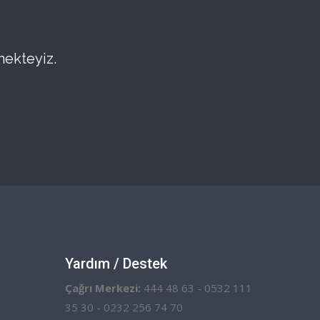
mekteyiz.
Yardım / Destek
Çağrı Merkezi:
444 48 63 - 0532 111
35 30 - 0232 256 74 70