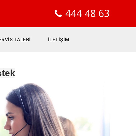
444 48 63
ERVİS TALEBİ
İLETİŞİM
tek