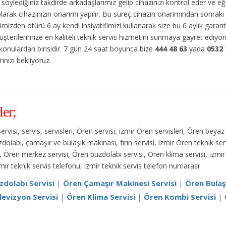
söylediğiniz takdirde arkadaşlarımız gelip cihazınızı kontrol eder ve 
olarak cihazınızın onarımı yapılır. Bu süreç cihazın onarımından sonraki 
imizden ötürü 6 ay kendi insiyatifimizi kullanarak size bu 6 aylık garan
üşterilerimize en kaliteli teknik servis hizmetini sunmaya gayret ediyo
 konulardan birisidir. 7 gün 24 saat boyunca bize
444 48 63
yada
0532 
ınızı bekliyoruz.
ler;
servisi, servis, servisleri, Ören servisi, izmir Ören servisleri, Ören beya
dolabı, çamaşır ve bulaşık makinası, fırın servisi, izmir Ören teknik serv
 Ören merkez servisi, Ören buzdolabı servisi, Ören klima servisi, izmir 
zmir teknik servis telefonu, izmir teknik servis telefon numarası
zdolabı Servisi
|
Ören Çamaşır Makinesi Servisi
|
Ören Bulaş
levizyon Servisi
|
Ören Klima Servisi
|
Ören Kombi Servisi
|