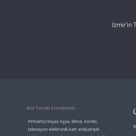
İzmir'in
Bizi Tercih Etmelisiniz
Firmamız beyaz eşya, klima, kombi,
B
televizyon elektronik kart endüstriyel