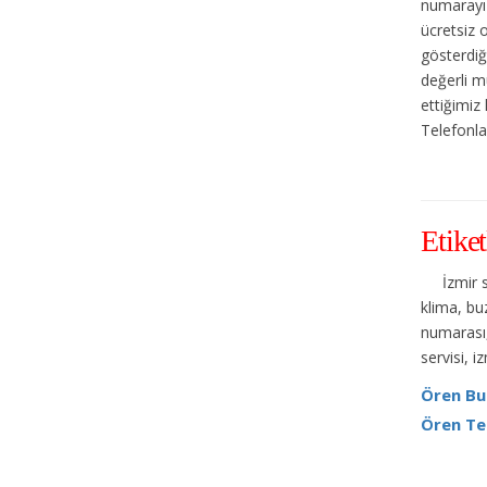
numarayı 
ücretsiz 
gösterdiğ
değerli m
ettiğimiz
Telefonlar
Etiket
İzmir 
klima, buz
numarası,
servisi, i
Ören Bu
Ören Te