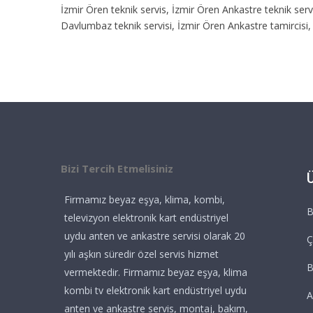
İzmir Ören teknik servis, İzmir Ören Ankastre teknik serv
Davlumbaz teknik servisi, İzmir Ören Ankastre tamircisi, 
Bizi Tercih Etmelisiniz
Firmamız beyaz eşya, klima, kombi,
B
televizyon elektronik kart endüstriyel
uydu anten ve ankastre servisi olarak 20
Ç
yılı aşkın süredir özel servis hizmet
vermektedir. Firmamız beyaz eşya, klima
kombi tv elektronik kart endüstriyel uydu
A
anten ve ankastre servis, montaj, bakım,