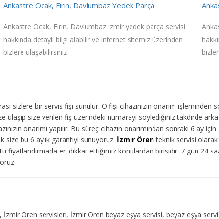
Ankastre Ocak, Fırın, Davlumbaz Yedek Parça
Ankas
Ankastre Ocak, Fırın, Davlumbaz İzmir yedek parça servisi
Ankas
hakkında detaylı bilgi alabilir ve internet sitemiz üzerinden
hakkı
bizlere ulaşabilirsiniz
bizler
ı sizlere bir servis fişi sunulur. O fişi cihazınızın onarım işleminden 
 ulaşıp size verilen fiş üzerindeki numarayı söylediğiniz takdirde arka
ınızın onarımı yapılır. Bu süreç cihazın onarımından sonraki 6 ay için g
ak size bu 6 aylık garantiyi sunuyoruz.
İzmir Ören
teknik servisi olarak
u fiyatlandırmada en dikkat ettiğimiz konulardan birisidir. 7 gün 24 s
yoruz.
isi, İzmir Ören servisleri, İzmir Ören beyaz eşya servisi, beyaz eşya ser