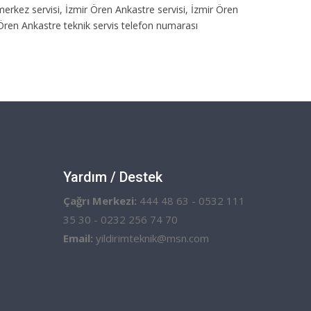
 merkez servisi, İzmir Ören Ankastre servisi, İzmir Ören
r Ören Ankastre teknik servis telefon numarası
Yardım / Destek
Çağrı Merkezi:
444 48 63 - 0532 111
35 30 - 0232 256 74 70
Email:
yildirimteknik@msn.com