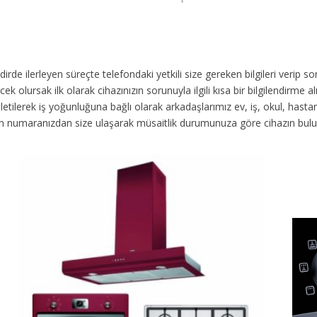
akdirde ilerleyen süreçte telefondaki yetkili size gereken bilgileri veri
ek olursak ilk olarak cihazınızın sorunuyla ilgili kısa bir bilgilendirme
 iletilerek iş yoğunluğuna bağlı olarak arkadaşlarımız ev, iş, okul, has
fon numaranızdan size ulaşarak müsaitlik durumunuza göre cihazın bul