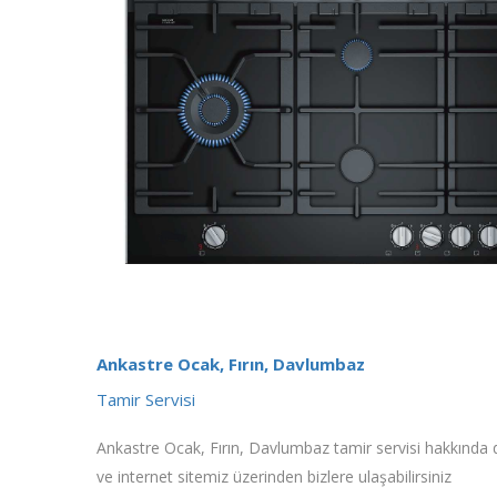
Ankastre Ocak, Fırın, Davlumbaz
Tamir Servisi
Ankastre Ocak, Fırın, Davlumbaz tamir servisi hakkında det
ve internet sitemiz üzerinden bizlere ulaşabilirsiniz