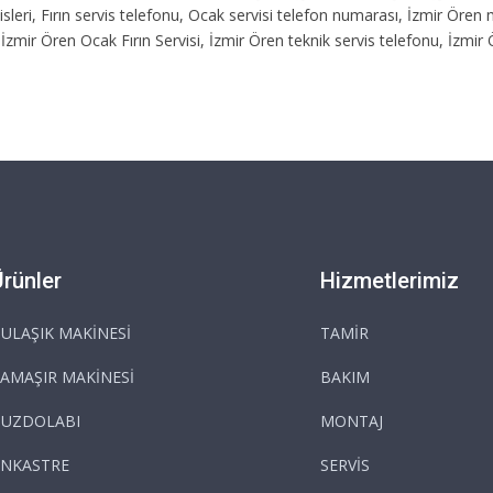
isleri, Fırın servis telefonu, Ocak servisi telefon numarası, İzmir Ören
İzmir Ören Ocak Fırın Servisi, İzmir Ören teknik servis telefonu, İzmi
Ürünler
Hizmetlerimiz
ULAŞIK MAKİNESİ
TAMİR
AMAŞIR MAKİNESİ
BAKIM
BUZDOLABI
MONTAJ
NKASTRE
SERVİS