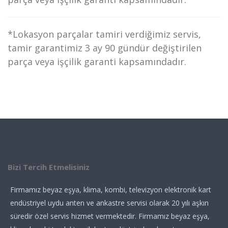
*Lokasyon parçalar tamiri verdiğimiz servis,
tamir garantimiz 3 ay 90 gündür değiştirilen
parça veya işçilik garanti kapsamındadır.
Bizi Tercih Etmelisiniz
Firmamız beyaz eşya, klima, kombi, televizyon elektronik kart
endüstriyel uydu anten ve ankastre servisi olarak 20 yılı aşkın
süredir özel servis hizmet vermektedir. Firmamız beyaz eşya,