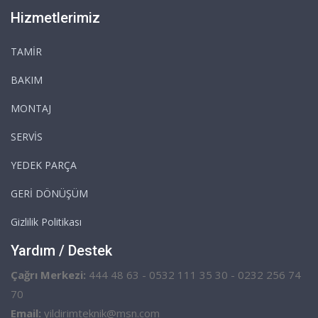
Hizmetlerimiz
TAMİR
BAKIM
MONTAJ
SERVİS
YEDEK PARÇA
GERİ DÖNÜŞÜM
Gizlilik Politikası
Yardım / Destek
Çağrı Merkezi:
444 48 63 - 0532 111 35 30 - 0232 256 74
70
Email:
yildirimteknik@msn.com