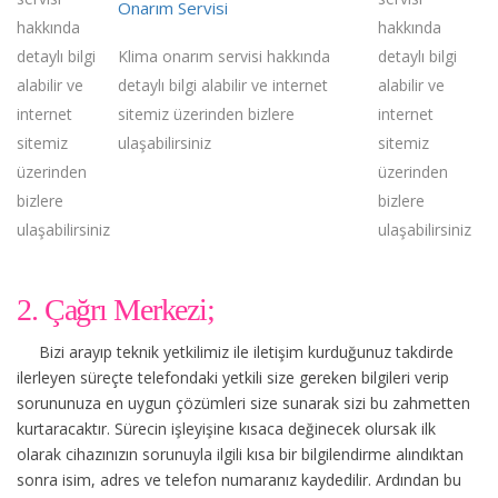
Onarım Servisi
hakkında
hakkında
detaylı bilgi
Klima onarım servisi hakkında
detaylı bilgi
alabilir ve
detaylı bilgi alabilir ve internet
alabilir ve
internet
sitemiz üzerinden bizlere
internet
sitemiz
ulaşabilirsiniz
sitemiz
üzerinden
üzerinden
bizlere
bizlere
ulaşabilirsiniz
ulaşabilirsiniz
2. Çağrı Merkezi;
Bizi arayıp teknik yetkilimiz ile iletişim kurduğunuz takdirde
ilerleyen süreçte telefondaki yetkili size gereken bilgileri verip
sorununuza en uygun çözümleri size sunarak sizi bu zahmetten
kurtaracaktır. Sürecin işleyişine kısaca değinecek olursak ilk
olarak cihazınızın sorunuyla ilgili kısa bir bilgilendirme alındıktan
sonra isim, adres ve telefon numaranız kaydedilir. Ardından bu