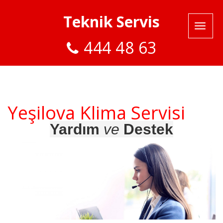
Teknik Servis
444 48 63
Yeşilova Klima Servisi
Yardım
ve
Destek