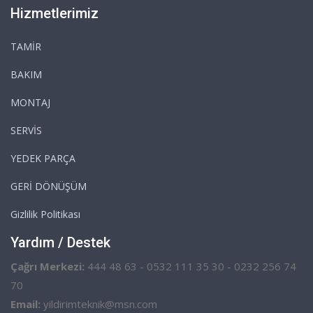
Hizmetlerimiz
TAMİR
BAKIM
MONTAJ
SERVİS
YEDEK PARÇA
GERİ DÖNÜŞÜM
Gizlilik Politikası
Yardım / Destek
Çağrı Merkezi:
444 48 63 - 0532 111 35 30 - 0232 256 74
70
Email:
yildirimteknik@msn.com