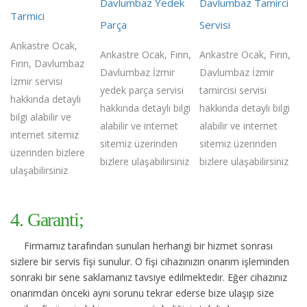
Davlumbaz Yedek
Davlumbaz Tamirci
Tarmici
Parça
Servisi
Ankastre Ocak,
Ankastre Ocak, Fırın,
Ankastre Ocak, Fırın,
Fırın, Davlumbaz
Davlumbaz İzmir
Davlumbaz İzmir
İzmir servisi
yedek parça servisi
tamircisi servisi
hakkında detaylı
hakkında detaylı bilgi
hakkında detaylı bilgi
bilgi alabilir ve
alabilir ve internet
alabilir ve internet
internet sitemiz
sitemiz üzerinden
sitemiz üzerinden
üzerinden bizlere
bizlere ulaşabilirsiniz
bizlere ulaşabilirsiniz
ulaşabilirsiniz
4. Garanti;
Firmamız tarafından sunulan herhangi bir hizmet sonrası
sizlere bir servis fişi sunulur. O fişi cihazınızın onarım işleminden
sonraki bir sene saklamanız tavsiye edilmektedir. Eğer cihazınız
onarımdan önceki aynı sorunu tekrar ederse bize ulaşıp size