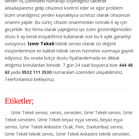
verilen fiş üzerindeki numarayı söylediğiniz takdirde
arkadaşlarımız gelip cihazınızı kontrol eder ve eğer problem
bizim onardığımız yerden kaynaklıysa ücretsiz olarak cihazınızın
onarımı yapılır. Bu süreç cihazın onarımından sonraki 6 ay için
geçerlidir. Biz firma olarak yaptığımız işe özen gösterdiğimizden
ötürü 6 ay kendi insiyatifimizi kullanarak size bu 6 aylık garantiyi
sunuyoruz.
İzmir Tekeli
teknik servisi olarak siz değerli
müşterilerimize en kaliteli teknik servis hizmetini sunmaya gayret
ediyoruz. Bu sırada bütçe dostu fiyatlandırmada en dikkat
ettiğimiz konulardan birisidir. 7 gün 24 saat boyunca bize
444 48
63
yada
0532 111 3530
numaraları üzerinden ulaşabilirsiniz.
Telefonlarınızı bekliyoruz.
Etiketler;
İzmir Tekeli servisi, servis, servisleri, İzmir Tekeli servisi, İzmir
Tekeli servisleri, İzmir Tekeli beyaz eşya servisi, beyaz eşya
servisi, İzmir Tekeli Ankastre Ocak, Fırın, Davlumbaz servisi,
İzmir Tekeli teknik servis, İzmir Tekeli Ankastre teknik servisleri,