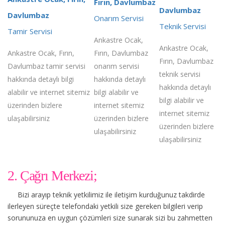
Fırın, Davlumbaz
Davlumbaz
Davlumbaz
Onarım Servisi
Teknik Servisi
Tamir Servisi
Ankastre Ocak,
Ankastre Ocak,
Ankastre Ocak, Fırın,
Fırın, Davlumbaz
Fırın, Davlumbaz
Davlumbaz tamir servisi
onarım servisi
teknik servisi
hakkında detaylı bilgi
hakkında detaylı
hakkında detaylı
alabilir ve internet sitemiz
bilgi alabilir ve
bilgi alabilir ve
üzerinden bizlere
internet sitemiz
internet sitemiz
ulaşabilirsiniz
üzerinden bizlere
üzerinden bizlere
ulaşabilirsiniz
ulaşabilirsiniz
2. Çağrı Merkezi;
Bizi arayıp teknik yetkilimiz ile iletişim kurduğunuz takdirde
ilerleyen süreçte telefondaki yetkili size gereken bilgileri verip
sorununuza en uygun çözümleri size sunarak sizi bu zahmetten