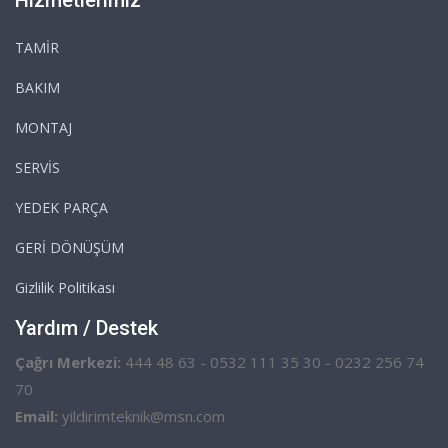
TAMİR
BAKIM
MONTAJ
SERVİS
YEDEK PARÇA
GERİ DÖNÜŞÜM
Gizlilik Politikası
Yardım / Destek
Çağrı Merkezi:
444 48 63 - 0532 111 35 30 - 0232 256 74
70
Email:
yildirimteknik@msn.com