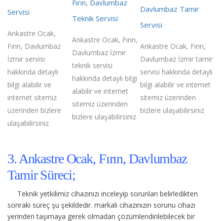
Fırın, Davlumbaz
Davlumbaz Tamir
Servisi
Teknik Servisi
Servisi
Ankastre Ocak,
Ankastre Ocak, Fırın,
Fırın, Davlumbaz
Ankastre Ocak, Fırın,
Davlumbaz İzmir
İzmir servisi
Davlumbaz İzmir tamir
teknik servisi
hakkında detaylı
servisi hakkında detaylı
hakkında detaylı bilgi
bilgi alabilir ve
bilgi alabilir ve internet
alabilir ve internet
internet sitemiz
sitemiz üzerinden
sitemiz üzerinden
üzerinden bizlere
bizlere ulaşabilirsiniz
bizlere ulaşabilirsiniz
ulaşabilirsiniz
3. Ankastre Ocak, Fırın, Davlumbaz
Tamir Süreci;
Teknik yetkilimiz cihazınızı inceleyip sorunları belirledikten
sonraki süreç şu şekildedir.
markalı cihazınızın sorunu cihazı
yerinden taşımaya gerek olmadan çözümlendirilebilecek bir