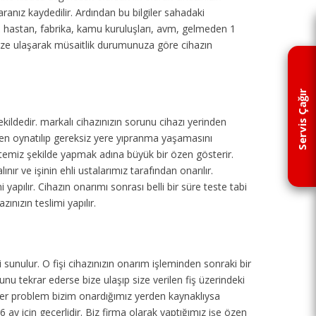
aranız kaydedilir. Ardından bu bilgiler sahadaki
ul, hastan, fabrika, kamu kuruluşları, avm, gelmeden 1
ize ulaşarak müsaitlik durumunuza göre cihazın
Servis Çağır
ekildedir.
markalı cihazınızın sorunu cihazı yerinden
den oynatılıp gereksiz yere yıpranma yaşamasını
 temiz şekilde yapmak adına büyük bir özen gösterir.
ır ve işinin ehli ustalarımız tarafından onarılır.
 yapılır. Cihazın onarımı sonrası belli bir süre teste tabi
ınızın teslimi yapılır.
 sunulur. O fişi cihazınızın onarım işleminden sonraki bir
u tekrar ederse bize ulaşıp size verilen fiş üzerindeki
eğer problem bizim onardığımız yerden kaynaklıysa
6 ay için geçerlidir. Biz firma olarak yaptığımız işe özen