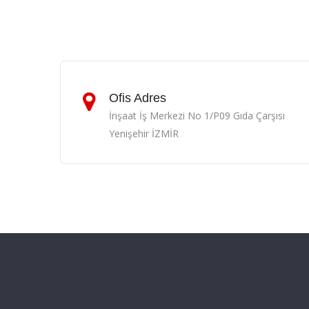
Ofis Adres
İnşaat İş Merkezi No 1/P09 Gıda Çarşısı
Yenişehir İZMİR