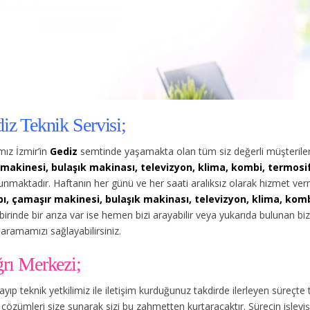
iz Teknik Servisi;
ız İzmir’in
Gediz
semtinde yaşamakta olan tüm siz değerli müşterile
makinesi, bulaşık makinası, televizyon, klima, kombi, termosifon
unmaktadır. Haftanın her günü ve her saati aralıksız olarak hizmet v
ı, çamaşır makinesi, bulaşık makinası, televizyon, klima, kombi
birinde bir arıza var ise hemen bizi arayabilir veya yukarıda bulunan b
 aramamızı sağlayabilirsiniz.
ğrı Merkezi;
rayıp teknik yetkilimiz ile iletişim kurduğunuz takdirde ilerleyen süreçte
çözümleri size sunarak sizi bu zahmetten kurtaracaktır. Sürecin işleyişi