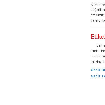
gösterdiğ
değerli m
ettiğimiz
Telefonlar
Etiket
İzmir 
izmir klim
numarası,
makinesi 
Gediz Bu
Gediz Te