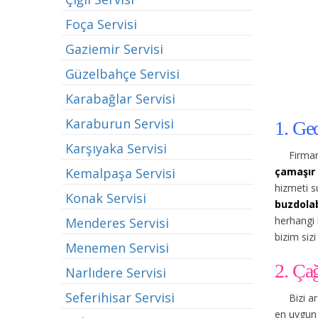
Foça Servisi
Gaziemir Servisi
Güzelbahçe Servisi
Karabağlar Servisi
Karaburun Servisi
1. Ged
Karşıyaka Servisi
Firmam
çamaşır 
Kemalpaşa Servisi
hizmeti s
Konak Servisi
buzdolab
herhangi 
Menderes Servisi
bizim sizi
Menemen Servisi
2. Ça
Narlıdere Servisi
Seferihisar Servisi
Bizi a
en uygun 