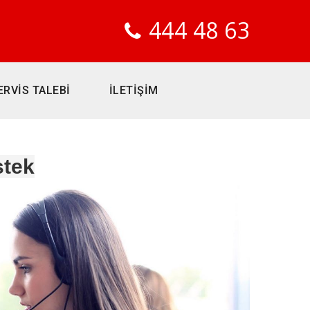
444 48 63
ERVİS TALEBİ
İLETİŞİM
tek