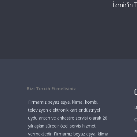
İzmir'in
Bizi Tercih Etmelisiniz
Firmamız beyaz eşya, klima, kombi,
B
televizyon elektronik kart endüstriyel
uydu anten ve ankastre servisi olarak 20
Ç
yılı aşkın süredir özel servis hizmet
vermektedir. Firmamız beyaz eşya, klima