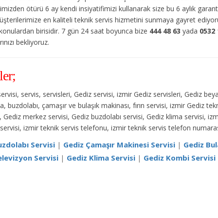
imizden ötürü 6 ay kendi insiyatifimizi kullanarak size bu 6 aylık garan
üşterilerimize en kaliteli teknik servis hizmetini sunmaya gayret ediyo
 konulardan birisidir. 7 gün 24 saat boyunca bize
444 48 63
yada
0532 
ınızı bekliyoruz.
ler;
servisi, servis, servisleri, Gediz servisi, izmir Gediz servisleri, Gediz be
a, buzdolabı, çamaşır ve bulaşık makinası, fırın servisi, izmir Gediz tekn
 Gediz merkez servisi, Gediz buzdolabı servisi, Gediz klima servisi, izmi
servisi, izmir teknik servis telefonu, izmir teknik servis telefon numara
zdolabı Servisi
|
Gediz Çamaşır Makinesi Servisi
|
Gediz Bul
levizyon Servisi
|
Gediz Klima Servisi
|
Gediz Kombi Servisi