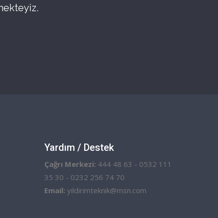
mekteyiz.
Yardım / Destek
Çağrı Merkezi:
444 48 63 - 0532 111
35 30 - 0232 256 74 70
Email:
yildirimteknik@msn.com