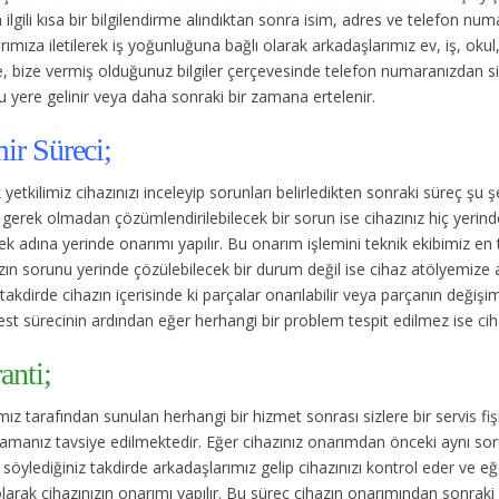
ilgili kısa bir bilgilendirme alındıktan sonra isim, adres ve telefon num
rımıza iletilerek iş yoğunluğuna bağlı olarak arkadaşlarımız ev, iş, ok
, bize vermiş olduğunuz bilgiler çerçevesinde telefon numaranızdan s
 yere gelinir veya daha sonraki bir zamana ertelenir.
ir Süreci;
 yetkilimiz cihazınızı inceleyip sorunları belirledikten sonraki süreç şu ş
gerek olmadan çözümlendirilebilecek bir sorun ise cihazınız hiç yerin
k adına yerinde onarımı yapılır. Bu onarım işlemini teknik ekibimiz en
ın sorunu yerinde çözülebilecek bir durum değil ise cihaz atölyemize alın
takdirde cihazın içerisinde ki parçalar onarılabilir veya parçanın değişimi
est sürecinin ardından eğer herhangi bir problem tespit edilmez ise cihaz
anti;
ız tarafından sunulan herhangi bir hizmet sonrası sizlere bir servis fişi
amanız tavsiye edilmektedir. Eğer cihazınız onarımdan önceki aynı sorun
söylediğiniz takdirde arkadaşlarımız gelip cihazınızı kontrol eder ve 
olarak cihazınızın onarımı yapılır. Bu süreç cihazın onarımından sonraki 