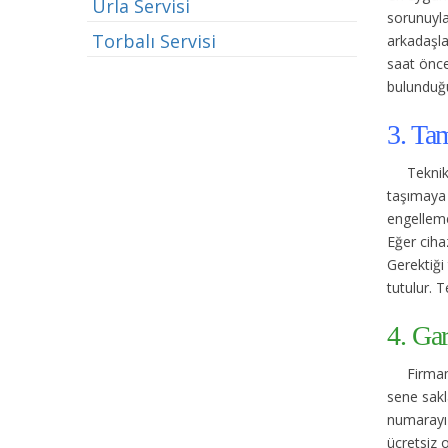
Urla Servisi
sorunuyla 
Torbalı Servisi
arkadaşla
saat önce
bulunduğu
3. Tam
Teknik
taşımaya 
engelleme
Eğer cihaz
Gerektiği 
tutulur. T
4. Gar
Firmam
sene sakl
numarayı 
ücretsiz 