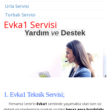
Urla Servisi
Torbalı Servisi
Evka1 Servisi
Yardım
ve
Destek
1. Evka1 Teknik Servisi;
Firmamız İzmir'in
Evka1
semtinde yaşamakta olan tüm siz
değerli müşterilerimize
markalı ürünleri
beyaz eşya buzdolabı,