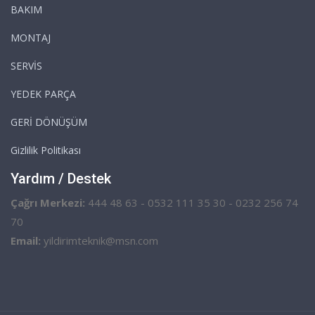
BAKIM
MONTAJ
SERVİS
YEDEK PARÇA
GERİ DÖNÜŞÜM
Gizlilik Politikası
Yardım / Destek
Çağrı Merkezi:
444 48 63 - 0532 111 35 30 - 0232 256 74
70
Email:
yildirimteknik@msn.com