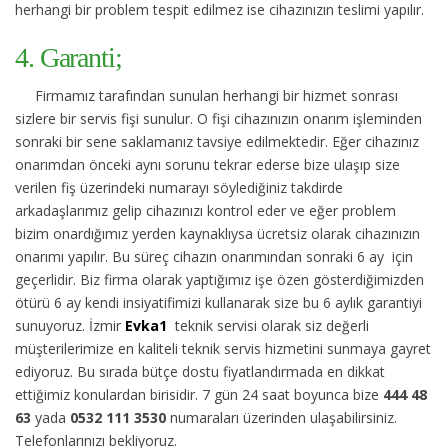
herhangi bir problem tespit edilmez ise cihazınızın teslimi yapılır.
4. Garanti;
Firmamız tarafından sunulan herhangi bir hizmet sonrası
sizlere bir servis fişi sunulur. O fişi cihazınızın onarım işleminden
sonraki bir sene saklamanız tavsiye edilmektedir. Eğer cihazınız
onarımdan önceki aynı sorunu tekrar ederse bize ulaşıp size
verilen fiş üzerindeki numarayı söylediğiniz takdirde
arkadaşlarımız gelip cihazınızı kontrol eder ve eğer problem
bizim onardığımız yerden kaynaklıysa ücretsiz olarak cihazınızın
onarımı yapılır. Bu süreç cihazın onarımından sonraki 6 ay için
geçerlidir. Biz firma olarak yaptığımız işe özen gösterdiğimizden
ötürü 6 ay kendi insiyatifimizi kullanarak size bu 6 aylık garantiyi
sunuyoruz. İzmir
Evka1
teknik servisi olarak siz değerli
müşterilerimize en kaliteli teknik servis hizmetini sunmaya gayret
ediyoruz. Bu sırada bütçe dostu fiyatlandırmada en dikkat
ettiğimiz konulardan birisidir. 7 gün 24 saat boyunca bize
444 48
63
yada
0532 111 3530
numaraları üzerinden ulaşabilirsiniz.
Telefonlarınızı bekliyoruz.