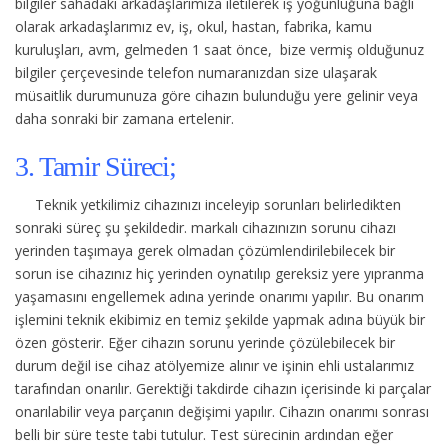
bilgiler sahadaki arkadaşlarımıza iletilerek iş yoğunluğuna bağlı
olarak arkadaşlarımız ev, iş, okul, hastan, fabrika, kamu
kuruluşları, avm, gelmeden 1 saat önce, bize vermiş olduğunuz
bilgiler çerçevesinde telefon numaranızdan size ulaşarak
müsaitlik durumunuza göre cihazın bulunduğu yere gelinir veya
daha sonraki bir zamana ertelenir.
3. Tamir Süreci;
Teknik yetkilimiz cihazınızı inceleyip sorunları belirledikten
sonraki süreç şu şekildedir.
markalı cihazınızın sorunu cihazı
yerinden taşımaya gerek olmadan çözümlendirilebilecek bir
sorun ise cihazınız hiç yerinden oynatılıp gereksiz yere yıpranma
yaşamasını engellemek adına yerinde onarımı yapılır. Bu onarım
işlemini teknik ekibimiz en temiz şekilde yapmak adına büyük bir
özen gösterir. Eğer cihazın sorunu yerinde çözülebilecek bir
durum değil ise cihaz atölyemize alınır ve işinin ehli ustalarımız
tarafından onarılır. Gerektiği takdirde cihazın içerisinde ki parçalar
onarılabilir veya parçanın değişimi yapılır. Cihazın onarımı sonrası
belli bir süre teste tabi tutulur. Test sürecinin ardından eğer