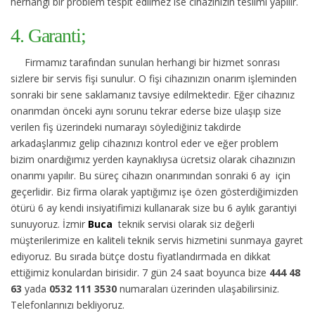
herhangi bir problem tespit edilmez ise cihazınızın teslimi yapılır.
4. Garanti;
Firmamız tarafından sunulan herhangi bir hizmet sonrası
sizlere bir servis fişi sunulur. O fişi cihazınızın onarım işleminden
sonraki bir sene saklamanız tavsiye edilmektedir. Eğer cihazınız
onarımdan önceki aynı sorunu tekrar ederse bize ulaşıp size
verilen fiş üzerindeki numarayı söylediğiniz takdirde
arkadaşlarımız gelip cihazınızı kontrol eder ve eğer problem
bizim onardığımız yerden kaynaklıysa ücretsiz olarak cihazınızın
onarımı yapılır. Bu süreç cihazın onarımından sonraki 6 ay için
geçerlidir. Biz firma olarak yaptığımız işe özen gösterdiğimizden
ötürü 6 ay kendi insiyatifimizi kullanarak size bu 6 aylık garantiyi
sunuyoruz. İzmir
Buca
teknik servisi olarak siz değerli
müşterilerimize en kaliteli teknik servis hizmetini sunmaya gayret
ediyoruz. Bu sırada bütçe dostu fiyatlandırmada en dikkat
ettiğimiz konulardan birisidir. 7 gün 24 saat boyunca bize
444 48
63
yada
0532 111 3530
numaraları üzerinden ulaşabilirsiniz.
Telefonlarınızı bekliyoruz.