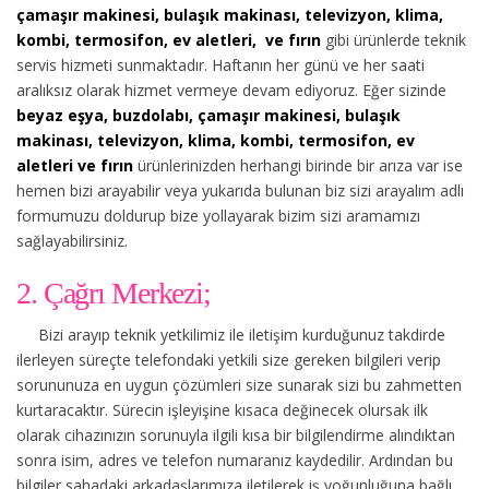
çamaşır makinesi, bulaşık makinası, televizyon, klima,
kombi, termosifon, ev aletleri, ve fırın
gibi ürünlerde teknik
servis hizmeti sunmaktadır. Haftanın her günü ve her saati
aralıksız olarak hizmet vermeye devam ediyoruz. Eğer sizinde
beyaz eşya, buzdolabı, çamaşır makinesi, bulaşık
makinası, televizyon, klima, kombi, termosifon, ev
aletleri ve fırın
ürünlerinizden herhangi birinde bir arıza var ise
hemen bizi arayabilir veya yukarıda bulunan biz sizi arayalım adlı
formumuzu doldurup bize yollayarak bizim sizi aramamızı
sağlayabilirsiniz.
2. Çağrı Merkezi;
Bizi arayıp teknik yetkilimiz ile iletişim kurduğunuz takdirde
ilerleyen süreçte telefondaki yetkili size gereken bilgileri verip
sorununuza en uygun çözümleri size sunarak sizi bu zahmetten
kurtaracaktır. Sürecin işleyişine kısaca değinecek olursak ilk
olarak cihazınızın sorunuyla ilgili kısa bir bilgilendirme alındıktan
sonra isim, adres ve telefon numaranız kaydedilir. Ardından bu
bilgiler sahadaki arkadaşlarımıza iletilerek iş yoğunluğuna bağlı