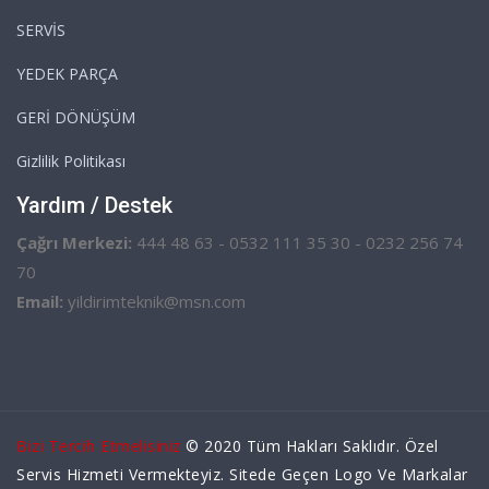
SERVİS
YEDEK PARÇA
GERİ DÖNÜŞÜM
Gizlilik Politikası
Yardım / Destek
Çağrı Merkezi:
444 48 63 - 0532 111 35 30 - 0232 256 74
70
Email:
yildirimteknik@msn.com
Bizi Tercih Etmelisiniz
© 2020 Tüm Hakları Saklıdır. Özel
Servis Hizmeti Vermekteyiz. Sitede Geçen Logo Ve Markalar