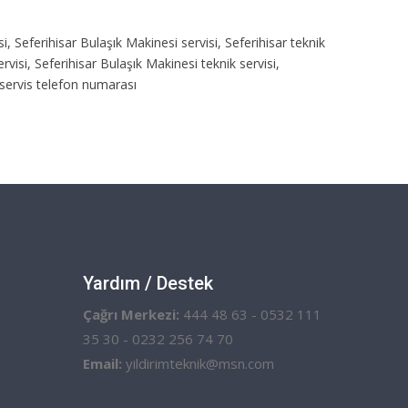
isi, Seferihisar Bulaşık Makinesi servisi, Seferihisar teknik
rvisi, Seferihisar Bulaşık Makinesi teknik servisi,
k servis telefon numarası
Yardım / Destek
Çağrı Merkezi:
444 48 63 - 0532 111
35 30 - 0232 256 74 70
Email:
yildirimteknik@msn.com