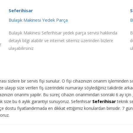
Seferihisar
S
Bulaşık Makinesi Yedek Parça
B
Bulaşık Makinesi Seferihisar yedek parça servisi hakkında
B
detaylı bilgi alabilir ve internet sitemiz üzerinden bizlere
d
z
ulaşabilirsiniz
u
ı sizlere bir servis fişi sunulur. O fişi cihazınızın onarım işleminden 
 ulaşıp size verilen fiş üzerindeki numarayı söylediğiniz takdirde arka
ınızın onarımı yapılır. Bu süreç cihazın onarımından sonraki 6 ay için g
k size bu 6 aylık garantiyi sunuyoruz. Seferihisar
Seferihisar
teknik se
e dostu fiyatlandırmada en dikkat ettiğimiz konulardan birisidir. 7 g
yoruz.