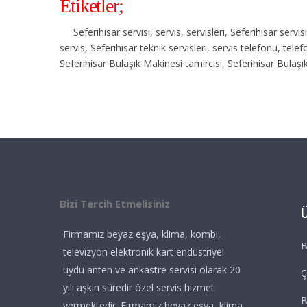
Etiketler;
Seferihisar servisi, servis, servisleri, Seferihisar serv
servis, Seferihisar teknik servisleri, servis telefonu, tel
Seferihisar Bulaşık Makinesi tamircisi, Seferihisar Bulaşı
Bizi Tercih Etmelisiniz
Firmamız beyaz eşya, klima, kombi,
B
televizyon elektronik kart endüstriyel
uydu anten ve ankastre servisi olarak 20
Ç
yılı aşkın süredir özel servis hizmet
vermektedir. Firmamız beyaz eşya, klima