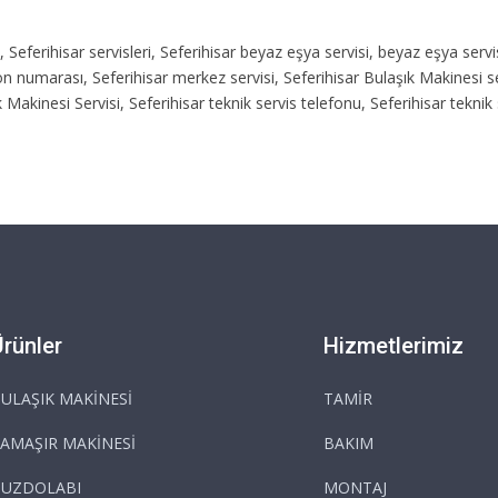
isi, Seferihisar servisleri, Seferihisar beyaz eşya servisi, beyaz eşya serv
efon numarası, Seferihisar merkez servisi, Seferihisar Bulaşık Makinesi se
k Makinesi Servisi, Seferihisar teknik servis telefonu, Seferihisar tekni
Ürünler
Hizmetlerimiz
ULAŞIK MAKİNESİ
TAMİR
AMAŞIR MAKİNESİ
BAKIM
BUZDOLABI
MONTAJ