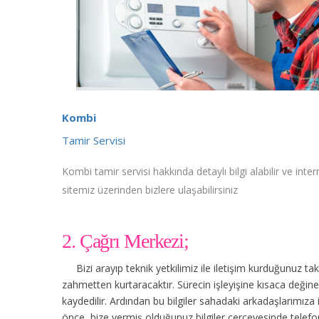
Kombi
Tamir Servisi
Kombi tamir servisi hakkında detaylı bilgi alabilir ve inter
sitemiz üzerinden bizlere ulaşabilirsiniz
2. Çağrı Merkezi;
Bizi arayıp teknik yetkilimiz ile iletişim kurduğunuz t
zahmetten kurtaracaktır. Sürecin işleyişine kısaca değinec
kaydedilir. Ardından bu bilgiler sahadaki arkadaşlarımıza
önce, bize vermiş olduğunuz bilgiler çerçevesinde tele