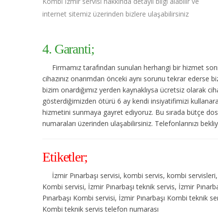
Kombi İzmir servisi hakkında detaylı bilgi alabilir ve
internet sitemiz üzerinden bizlere ulaşabilirsiniz
4. Garanti;
Firmamız tarafından sunulan herhangi bir hizmet sonras
cihazınız onarımdan önceki aynı sorunu tekrar ederse bize
bizim onardığımız yerden kaynaklıysa ücretsiz olarak cihaz
gösterdiğimizden ötürü 6 ay kendi insiyatifimizi kullanar
hizmetini sunmaya gayret ediyoruz. Bu sırada bütçe dost
numaraları üzerinden ulaşabilirsiniz. Telefonlarınızı bekli
Etiketler;
İzmir Pınarbaşı servisi, kombi servis, kombi servisleri,
Kombi servisi, İzmir Pınarbaşı teknik servis, İzmir Pınar
Pınarbaşı Kombi servisi, İzmir Pınarbaşı Kombi teknik serv
Kombi teknik servis telefon numarası