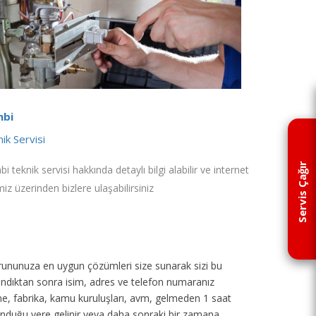
bi
ik Servisi
Servis Çağır
i teknik servisi hakkında detaylı bilgi alabilir ve internet
miz üzerinden bizlere ulaşabilirsiniz
p sorununuza en uygun çözümleri size sunarak sizi bu
 alındıktan sonra isim, adres ve telefon numaranız
tane, fabrika, kamu kuruluşları, avm, gelmeden 1 saat
unduğu yere gelinir veya daha sonraki bir zamana