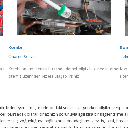
Kombi
Kom
Onarım Servisi
Tekn
net
Kombi onarım servisi hakkında detaylı bilgi alabilir ve internet
Komb
sitemiz üzerinden bizlere ulaşabilirsiniz
site
akdirde ilerleyen süreçte telefondaki yetkili size gereken bilgileri veri
ek olursak ilk olarak cihazınızın sorunuyla ilgili kısa bir bilgilendirme
 iletilerek iş yoğunluğuna bağlı olarak arkadaşlarımız ev, iş, okul, has
fon numaranızdan size ulaşarak müsaitlik durumunuza göre cihazın bul