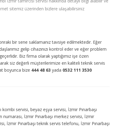
bi İzmir tamircisi servisi hakkında detaylı bilgi alabilir ve
ernet sitemiz üzerinden bizlere ulaşabilirsiniz
sonraki bir sene saklamanız tavsiye edilmektedir. Eğer
daşlarımız gelip cihazınızı kontrol eder ve eğer problem
eçerlidir. Biz firma olarak yaptığımız işe özen
larak siz değerli müşterilerimize en kaliteli teknik servis
aat boyunca bize
444 48 63
yada
0532 111 3530
şı kombi servisi, beyaz eşya servisi, İzmir Pınarbaşı
on numarası, İzmir Pınarbaşı merkez servisi, İzmir
si, İzmir Pınarbaşı teknik servis telefonu, İzmir Pınarbaşı