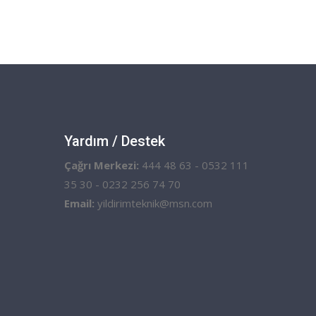
Yardım / Destek
Çağrı Merkezi:
444 48 63 - 0532 111
35 30 - 0232 256 74 70
Email:
yildirimteknik@msn.com