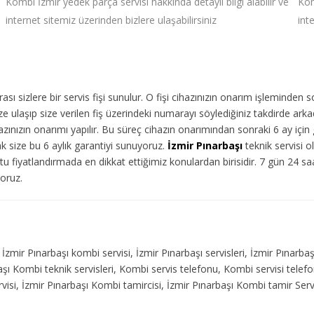
Kombi İzmir yedek parça servisi hakkında detaylı bilgi alabilir ve
Kom
internet sitemiz üzerinden bizlere ulaşabilirsiniz
int
ı sizlere bir servis fişi sunulur. O fişi cihazınızın onarım işleminden 
 ulaşıp size verilen fiş üzerindeki numarayı söylediğiniz takdirde arka
ınızın onarımı yapılır. Bu süreç cihazın onarımından sonraki 6 ay için g
ak size bu 6 aylık garantiyi sunuyoruz.
İzmir Pınarbaşı
teknik servisi o
u fiyatlandırmada en dikkat ettiğimiz konulardan birisidir. 7 gün 24 s
yoruz.
 İzmir Pınarbaşı kombi servisi, İzmir Pınarbaşı servisleri, İzmir Pınarba
başı Kombi teknik servisleri, Kombi servis telefonu, Kombi servisi telef
isi, İzmir Pınarbaşı Kombi tamircisi, İzmir Pınarbaşı Kombi tamir Servi