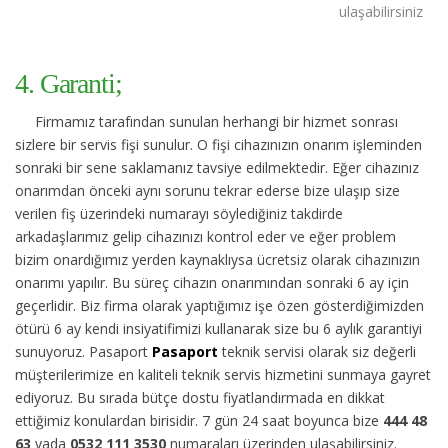
ulaşabilirsiniz
4. Garanti;
Firmamız tarafından sunulan herhangi bir hizmet sonrası
sizlere bir servis fişi sunulur. O fişi cihazınızın onarım işleminden
sonraki bir sene saklamanız tavsiye edilmektedir. Eğer cihazınız
onarımdan önceki aynı sorunu tekrar ederse bize ulaşıp size
verilen fiş üzerindeki numarayı söylediğiniz takdirde
arkadaşlarımız gelip cihazınızı kontrol eder ve eğer problem
bizim onardığımız yerden kaynaklıysa ücretsiz olarak cihazınızın
onarımı yapılır. Bu süreç cihazın onarımından sonraki 6 ay için
geçerlidir. Biz firma olarak yaptığımız işe özen gösterdiğimizden
ötürü 6 ay kendi insiyatifimizi kullanarak size bu 6 aylık garantiyi
sunuyoruz. Pasaport
Pasaport
teknik servisi olarak siz değerli
müşterilerimize en kaliteli teknik servis hizmetini sunmaya gayret
ediyoruz. Bu sırada bütçe dostu fiyatlandırmada en dikkat
ettiğimiz konulardan birisidir. 7 gün 24 saat boyunca bize
444 48
63
yada
0532 111 3530
numaraları üzerinden ulaşabilirsiniz.