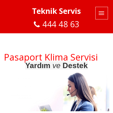
Teknik Servis
444 48 63
Pasaport Klima Servisi
Yardım
ve
Destek