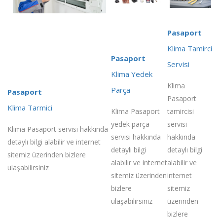
Pasaport
Klima Tamirci
Pasaport
Servisi
Klima Yedek
Klima
Parça
Pasaport
Pasaport
Klima Tarmici
Klima Pasaport
tamircisi
yedek parça
servisi
Klima Pasaport servisi hakkında
servisi hakkında
hakkında
detaylı bilgi alabilir ve internet
detaylı bilgi
detaylı bilgi
sitemiz üzerinden bizlere
alabilir ve internet
alabilir ve
ulaşabilirsiniz
sitemiz üzerinden
internet
bizlere
sitemiz
ulaşabilirsiniz
üzerinden
bizlere