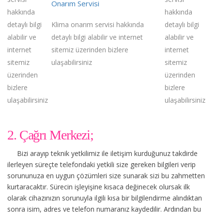
Onarım Servisi
hakkında
hakkında
detaylı bilgi
Klima onarım servisi hakkında
detaylı bilgi
alabilir ve
detaylı bilgi alabilir ve internet
alabilir ve
internet
sitemiz üzerinden bizlere
internet
sitemiz
ulaşabilirsiniz
sitemiz
üzerinden
üzerinden
bizlere
bizlere
ulaşabilirsiniz
ulaşabilirsiniz
2. Çağrı Merkezi;
Bizi arayıp teknik yetkilimiz ile iletişim kurduğunuz takdirde
ilerleyen süreçte telefondaki yetkili size gereken bilgileri verip
sorununuza en uygun çözümleri size sunarak sizi bu zahmetten
kurtaracaktır. Sürecin işleyişine kısaca değinecek olursak ilk
olarak cihazınızın sorunuyla ilgili kısa bir bilgilendirme alındıktan
sonra isim, adres ve telefon numaranız kaydedilir. Ardından bu