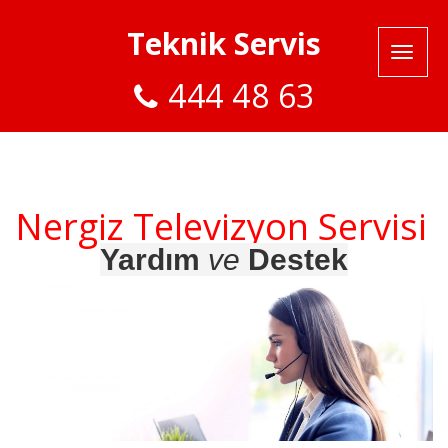
Teknik Servis
444 48 63
Nergiz Televizyon Servisi
Yardım
ve
Destek