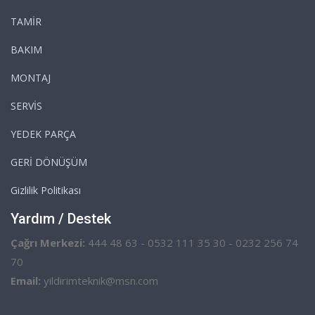
TAMİR
BAKIM
MONTAJ
SERVİS
YEDEK PARÇA
GERİ DÖNÜŞÜM
Gizlilik Politikası
Yardım / Destek
Çağrı Merkezi:
444 48 63 - 0532 111 35 30 - 0232 256 74
70
Email:
yildirimteknik@msn.com