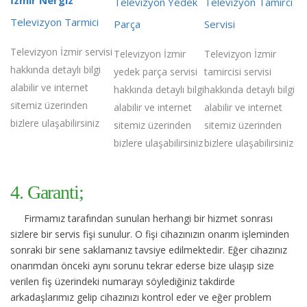
Televizyon Yedek
Televizyon Tamirci
Televizyon Tarmici
Parça
Servisi
Televizyon İzmir servisi
Televizyon İzmir
Televizyon İzmir
hakkında detaylı bilgi
yedek parça servisi
tamircisi servisi
alabilir ve internet
hakkında detaylı bilgi
hakkında detaylı bilgi
sitemiz üzerinden
alabilir ve internet
alabilir ve internet
bizlere ulaşabilirsiniz
sitemiz üzerinden
sitemiz üzerinden
bizlere ulaşabilirsiniz
bizlere ulaşabilirsiniz
4. Garanti;
Firmamız tarafından sunulan herhangi bir hizmet sonrası
sizlere bir servis fişi sunulur. O fişi cihazınızın onarım işleminden
sonraki bir sene saklamanız tavsiye edilmektedir. Eğer cihazınız
onarımdan önceki aynı sorunu tekrar ederse bize ulaşıp size
verilen fiş üzerindeki numarayı söylediğiniz takdirde
arkadaşlarımız gelip cihazınızı kontrol eder ve eğer problem