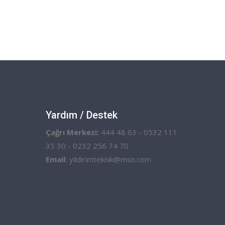
Yardım / Destek
Çağrı Merkezi:
444 48 63 - 0532 111
35 30 - 0232 256 74 70
Email:
yildirimteknik@msn.com