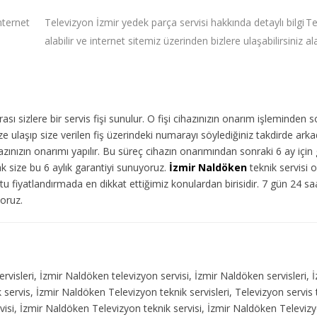
internet
Televizyon İzmir yedek parça servisi hakkında detaylı bilgi
Te
alabilir ve internet sitemiz üzerinden bizlere ulaşabilirsiniz
al
ı sizlere bir servis fişi sunulur. O fişi cihazınızın onarım işleminden 
 ulaşıp size verilen fiş üzerindeki numarayı söylediğiniz takdirde arka
ınızın onarımı yapılır. Bu süreç cihazın onarımından sonraki 6 ay için g
ak size bu 6 aylık garantiyi sunuyoruz.
İzmir Naldöken
teknik servisi o
u fiyatlandırmada en dikkat ettiğimiz konulardan birisidir. 7 gün 24 s
yoruz.
ervisleri, İzmir Naldöken televizyon servisi, İzmir Naldöken servisleri, 
servis, İzmir Naldöken Televizyon teknik servisleri, Televizyon servis 
si, İzmir Naldöken Televizyon teknik servisi, İzmir Naldöken Televizyo