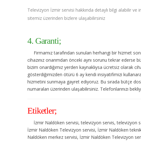
Televizyon İzmir servisi hakkında detaylı bilgi alabilir ve 
sitemiz üzerinden bizlere ulaşabilirsiniz
4. Garanti;
Firmamız tarafından sunulan herhangi bir hizmet sonras
cihazınız onarımdan önceki aynı sorunu tekrar ederse bize
bizim onardığımız yerden kaynaklıysa ücretsiz olarak cihaz
gösterdiğimizden ötürü 6 ay kendi insiyatifimizi kullanar
hizmetini sunmaya gayret ediyoruz. Bu sırada bütçe dost
numaraları üzerinden ulaşabilirsiniz. Telefonlarınızı bekli
Etiketler;
İzmir Naldöken servisi, televizyon servis, televizyon s
İzmir Naldöken Televizyon servisi, İzmir Naldöken teknik 
Naldöken merkez servisi, İzmir Naldöken Televizyon servi