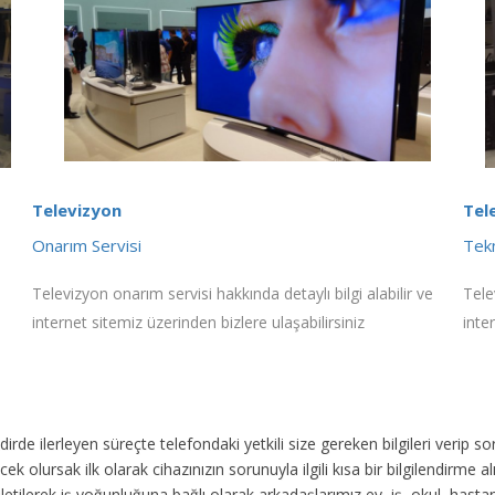
Televizyon
Tel
Onarım Servisi
Tekn
Televizyon onarım servisi hakkında detaylı bilgi alabilir ve
Tele
internet sitemiz üzerinden bizlere ulaşabilirsiniz
inte
akdirde ilerleyen süreçte telefondaki yetkili size gereken bilgileri veri
ek olursak ilk olarak cihazınızın sorunuyla ilgili kısa bir bilgilendirme
 iletilerek iş yoğunluğuna bağlı olarak arkadaşlarımız ev, iş, okul, has