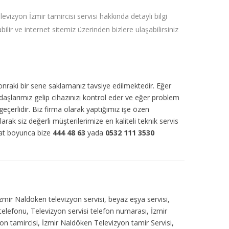
levizyon İzmir tamircisi servisi hakkında detaylı bilgi
abilir ve internet sitemiz üzerinden bizlere ulaşabilirsiniz
sonraki bir sene saklamanız tavsiye edilmektedir. Eğer
daşlarımız gelip cihazınızı kontrol eder ve eğer problem
eçerlidir. Biz firma olarak yaptığımız işe özen
larak siz değerli müşterilerimize en kaliteli teknik servis
aat boyunca bize
444 48 63
yada
0532 111 3530
İzmir Naldöken televizyon servisi, beyaz eşya servisi,
telefonu, Televizyon servisi telefon numarası, İzmir
n tamircisi, İzmir Naldöken Televizyon tamir Servisi,