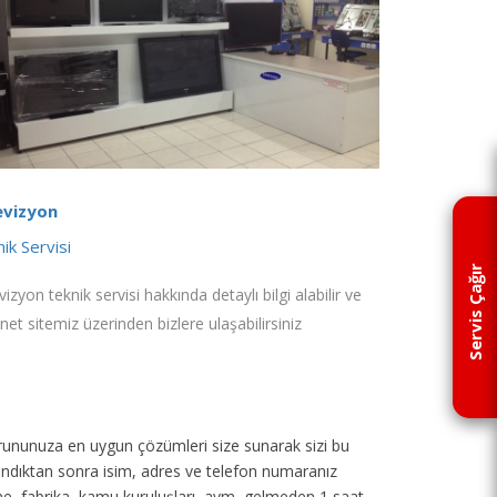
evizyon
ik Servisi
Servis Çağır
vizyon teknik servisi hakkında detaylı bilgi alabilir ve
rnet sitemiz üzerinden bizlere ulaşabilirsiniz
p sorununuza en uygun çözümleri size sunarak sizi bu
 alındıktan sonra isim, adres ve telefon numaranız
tane, fabrika, kamu kuruluşları, avm, gelmeden 1 saat