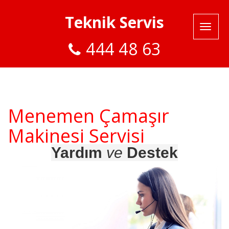
Teknik Servis
444 48 63
Menemen Çamaşır
Makinesi Servisi
Yardım
ve
Destek