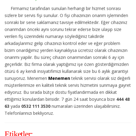
Firmamız tarafından sunulan herhangi bir hizmet sonrası
sizlere bir servis fişi sunulur. O fişi cihazınızın onarım işleminden
sonraki bir sene saklamanız tavsiye edilmektedir. Eğer cihazınız
onarımdan önceki aynı sorunu tekrar ederse bize ulaşıp size
verilen fiş üzerindeki numarayı söylediğiniz takdirde
arkadaşlarımız gelip cihazınızı kontrol eder ve eğer problem
bizim onardığımız yerden kaynaklıysa ücretsiz olarak cihazınızın
onarımı yapılır. Bu süreç cihazın onarımından sonraki 6 ay için
geçerlidir. Biz firma olarak yaptığımız işe özen gösterdiğimizden
ötürü 6 ay kendi insiyatifimizi kullanarak size bu 6 aylık garantiyi
sunuyoruz. Menemen
Menemen
teknik servisi olarak siz değerli
müşterilerimize en kaliteli teknik servis hizmetini sunmaya gayret
ediyoruz. Bu sırada bütçe dostu fiyatlandırmada en dikkat
ettiğimiz konulardan birisidir. 7 gün 24 saat boyunca bize
444 48
63
yada
0532 111 3530
numaraları üzerinden ulaşabilirsiniz.
Telefonlarınızı bekliyoruz.
Etiketler;