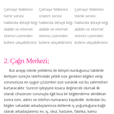
Çamaşır Makinesi
Çamaşır Makinesi
Çamaşır Makinesi
tamir servisi
onarım servisi
teknik servisi
hakkında detaylı bilgi
hakkında detaylı bilgi
hakkında detaylı bilgi
alabilir ve internet
alabilir ve internet
alabilir ve internet
sitemiz üzerinden
sitemiz üzerinden
sitemiz üzerinden
bizlere ulaşabilirsiniz
bizlere ulaşabilirsiniz
bizlere ulaşabilirsiniz
2. Çağrı Merkezi;
Bizi arayıp teknik yetkilimiz ile iletişim kurduğunuz takdirde
ilerleyen süreçte telefondaki yetkili size gereken bilgileri verip
sorununuza en uygun çözümleri size sunarak sizi bu zahmetten
kurtaracaktır. Sürecin işleyişine kısaca değinecek olursak ilk
olarak cihazınızın sorunuyla ilgili kısa bir bilgilendirme alındıktan
sonra isim, adres ve telefon numaranız kaydedilir. Ardından bu
bilgiler sahadaki arkadaşlarımıza iletilerek iş yoğunluğuna bağlı
olarak arkadaşlarımız ev, iş, okul, hastane, fabrika, kamu