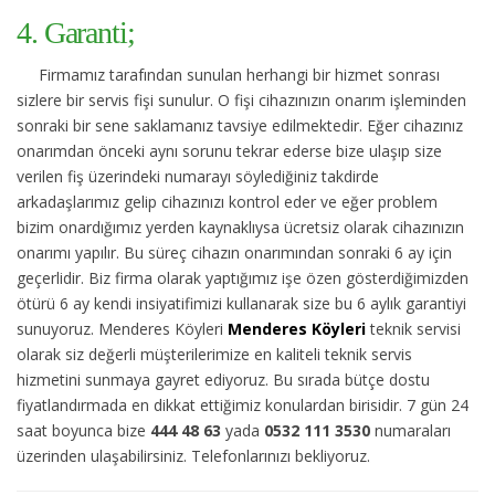
4. Garanti;
Firmamız tarafından sunulan herhangi bir hizmet sonrası
sizlere bir servis fişi sunulur. O fişi cihazınızın onarım işleminden
sonraki bir sene saklamanız tavsiye edilmektedir. Eğer cihazınız
onarımdan önceki aynı sorunu tekrar ederse bize ulaşıp size
verilen fiş üzerindeki numarayı söylediğiniz takdirde
arkadaşlarımız gelip cihazınızı kontrol eder ve eğer problem
bizim onardığımız yerden kaynaklıysa ücretsiz olarak cihazınızın
onarımı yapılır. Bu süreç cihazın onarımından sonraki 6 ay için
geçerlidir. Biz firma olarak yaptığımız işe özen gösterdiğimizden
ötürü 6 ay kendi insiyatifimizi kullanarak size bu 6 aylık garantiyi
sunuyoruz. Menderes Köyleri
Menderes Köyleri
teknik servisi
olarak siz değerli müşterilerimize en kaliteli teknik servis
hizmetini sunmaya gayret ediyoruz. Bu sırada bütçe dostu
fiyatlandırmada en dikkat ettiğimiz konulardan birisidir. 7 gün 24
saat boyunca bize
444 48 63
yada
0532 111 3530
numaraları
üzerinden ulaşabilirsiniz. Telefonlarınızı bekliyoruz.