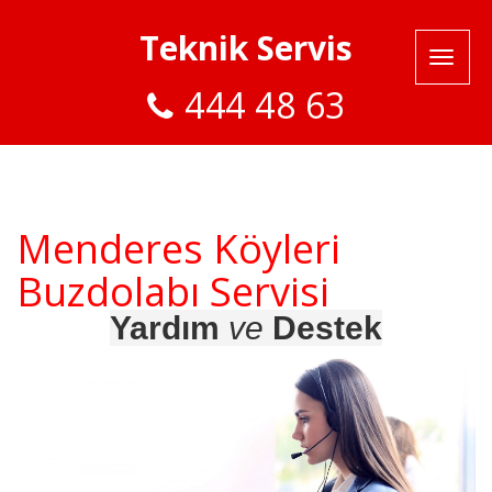
Teknik Servis
444 48 63
Menderes Köyleri
Buzdolabı Servisi
Yardım
ve
Destek