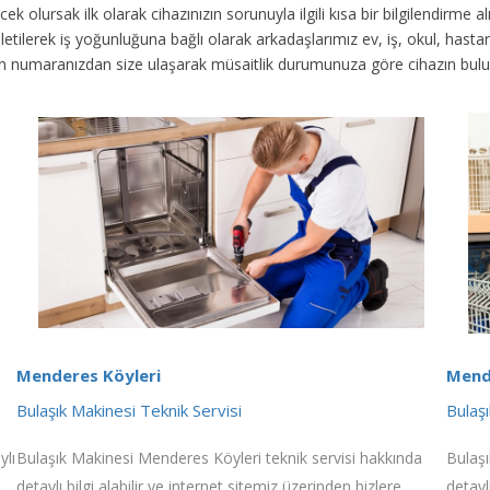
ek olursak ilk olarak cihazınızın sorunuyla ilgili kısa bir bilgilendirme
 iletilerek iş yoğunluğuna bağlı olarak arkadaşlarımız ev, iş, okul, has
fon numaranızdan size ulaşarak müsaitlik durumunuza göre cihazın bul
Menderes Köyleri
Mend
Bulaşık Makinesi Teknik Servisi
Bulaş
ylı
Bulaşık Makinesi Menderes Köyleri teknik servisi hakkında
Bulaşı
detaylı bilgi alabilir ve internet sitemiz üzerinden bizlere
detayl