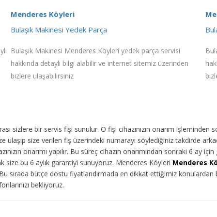
Menderes Köyleri
Me
Bulaşık Makinesi Yedek Parça
Bul
ylı
Bulaşık Makinesi Menderes Köyleri yedek parça servisi
Bul
hakkında detaylı bilgi alabilir ve internet sitemiz üzerinden
hak
bizlere ulaşabilirsiniz
bizl
ı sizlere bir servis fişi sunulur. O fişi cihazınızın onarım işleminden 
 ulaşıp size verilen fiş üzerindeki numarayı söylediğiniz takdirde arka
ınızın onarımı yapılır. Bu süreç cihazın onarımından sonraki 6 ay için g
rak size bu 6 aylık garantiyi sunuyoruz. Menderes Köyleri
Menderes Kö
. Bu sırada bütçe dostu fiyatlandırmada en dikkat ettiğimiz konulardan 
onlarınızı bekliyoruz.