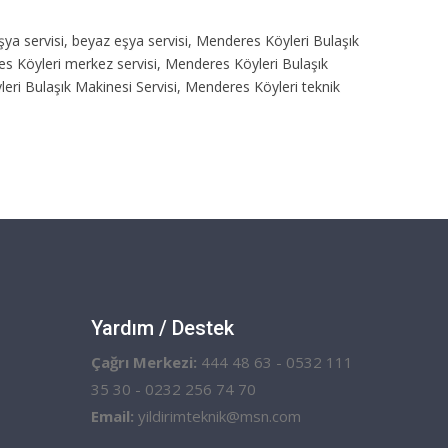
şya servisi, beyaz eşya servisi, Menderes Köyleri Bulaşık
res Köyleri merkez servisi, Menderes Köyleri Bulaşık
eri Bulaşık Makinesi Servisi, Menderes Köyleri teknik
Yardım / Destek
Çağrı Merkezi:
444 48 63 - 0532 111
35 30 - 0232 256 74 70
Email:
yildirimteknik@msn.com