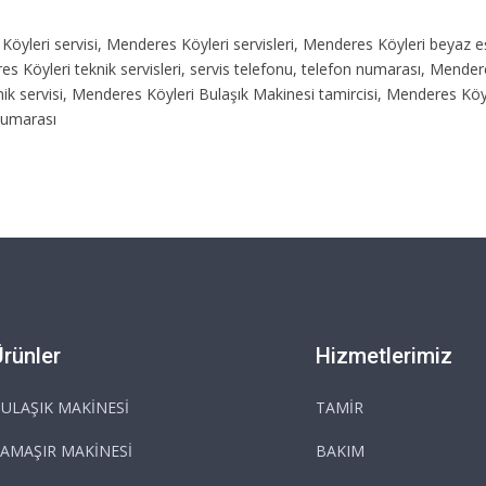
 Köyleri servisi, Menderes Köyleri servisleri, Menderes Köyleri beyaz e
es Köyleri teknik servisleri, servis telefonu, telefon numarası, Mende
ik servisi, Menderes Köyleri Bulaşık Makinesi tamircisi, Menderes Köyl
 numarası
Ürünler
Hizmetlerimiz
ULAŞIK MAKİNESİ
TAMİR
AMAŞIR MAKİNESİ
BAKIM