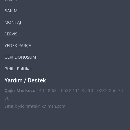
BAKIM
MONTAJ
SERVİS
YEDEK PARÇA
GERİ DÖNÜŞÜM
Gizlilik Politikası
Yardım / Destek
Çağrı Merkezi:
444 48 63 - 0532 111 35 30 - 0232 256 74
70
Email:
yildirimteknik@msn.com