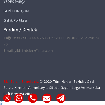
YEDEK PARÇA
GERİ DÖNÜŞÜM
Gizlilik Politikası
Yardım / Destek
Çağrı Merkezi:
444 48 63 - 0532 111 35 30 - 0232 256 74
70
Email:
yildirimteknik@msn.com
Bizi Tercih Etmelisiniz
© 2020 Tüm Hakları Saklıdır. Özel
Servis Hizmeti Vermekteyiz. Sitede Geçen Logo Ve Markalar
İlgili Firmaya Aittir.