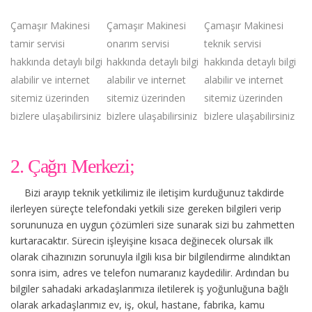
Çamaşır Makinesi
Çamaşır Makinesi
Çamaşır Makinesi
tamir servisi
onarım servisi
teknik servisi
hakkında detaylı bilgi
hakkında detaylı bilgi
hakkında detaylı bilgi
alabilir ve internet
alabilir ve internet
alabilir ve internet
sitemiz üzerinden
sitemiz üzerinden
sitemiz üzerinden
bizlere ulaşabilirsiniz
bizlere ulaşabilirsiniz
bizlere ulaşabilirsiniz
2. Çağrı Merkezi;
Bizi arayıp teknik yetkilimiz ile iletişim kurduğunuz takdirde
ilerleyen süreçte telefondaki yetkili size gereken bilgileri verip
sorununuza en uygun çözümleri size sunarak sizi bu zahmetten
kurtaracaktır. Sürecin işleyişine kısaca değinecek olursak ilk
olarak cihazınızın sorunuyla ilgili kısa bir bilgilendirme alındıktan
sonra isim, adres ve telefon numaranız kaydedilir. Ardından bu
bilgiler sahadaki arkadaşlarımıza iletilerek iş yoğunluğuna bağlı
olarak arkadaşlarımız ev, iş, okul, hastane, fabrika, kamu