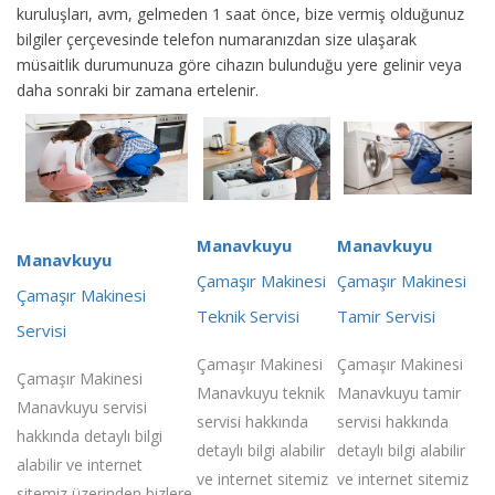
kuruluşları, avm, gelmeden 1 saat önce, bize vermiş olduğunuz
bilgiler çerçevesinde telefon numaranızdan size ulaşarak
müsaitlik durumunuza göre cihazın bulunduğu yere gelinir veya
daha sonraki bir zamana ertelenir.
Manavkuyu
Manavkuyu
Manavkuyu
Çamaşır Makinesi
Çamaşır Makinesi
Çamaşır Makinesi
Teknik Servisi
Tamir Servisi
Servisi
Çamaşır Makinesi
Çamaşır Makinesi
Çamaşır Makinesi
Manavkuyu teknik
Manavkuyu tamir
Manavkuyu servisi
servisi hakkında
servisi hakkında
hakkında detaylı bilgi
detaylı bilgi alabilir
detaylı bilgi alabilir
alabilir ve internet
ve internet sitemiz
ve internet sitemiz
sitemiz üzerinden bizlere