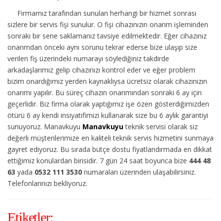
Firmamız tarafından sunulan herhangi bir hizmet sonrası
sizlere bir servis fişi sunulur. O fişi cihazınızın onarım işleminden
sonraki bir sene saklamanız tavsiye edilmektedir. Eğer cihazınız
onarımdan önceki aynı sorunu tekrar ederse bize ulaşıp size
verilen fiş üzerindeki numarayı söylediğiniz takdirde
arkadaşlarımız gelip cihazınızı kontrol eder ve eğer problem
bizim onardığımız yerden kaynaklıysa ücretsiz olarak cihazınızın
onarımı yapılır. Bu süreç cihazın onarımından sonraki 6 ay için
geçerlidir. Biz firma olarak yaptığımız işe özen gösterdiğimizden
ötürü 6 ay kendi insiyatifimizi kullanarak size bu 6 aylık garantiyi
sunuyoruz. Manavkuyu
Manavkuyu
teknik servisi olarak siz
değerli müşterilerimize en kaliteli teknik servis hizmetini sunmaya
gayret ediyoruz. Bu sırada bütçe dostu fiyatlandırmada en dikkat
ettiğimiz konulardan birisidir. 7 gün 24 saat boyunca bize
444 48
63
yada
0532 111 3530
numaraları üzerinden ulaşabilirsiniz.
Telefonlarınızı bekliyoruz.
Etiketler;