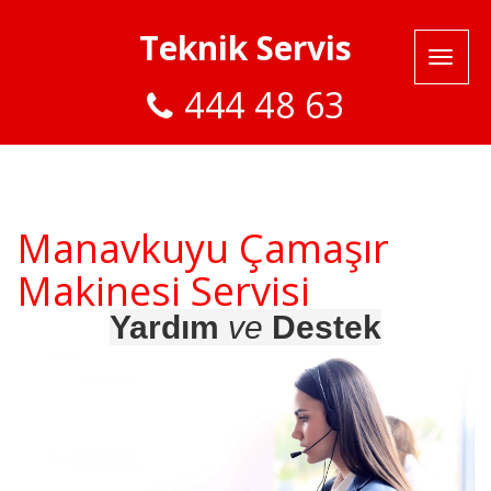
Teknik Servis
444 48 63
Manavkuyu Çamaşır
Makinesi Servisi
Yardım
ve
Destek