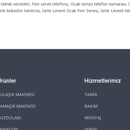
 teknik servisleri, Fırın servis telefonu, Ocak servisi telefon numarası
ent Ankastre tamircisi, İzmir Levent Ocak Fırın Servisi, İzmir Levent te
Ürünler
Hizmetlerimiz
ULAŞIK MAKİNESİ
TAMİR
AMAŞIR MAKİNESİ
BAKIM
BUZDOLABI
MONTAJ
NKASTRE
SERVİS