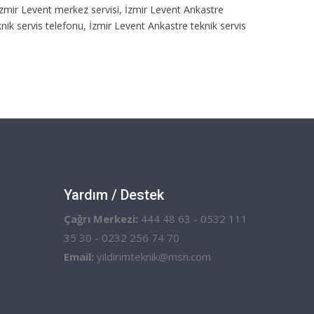
, İzmir Levent merkez servisi, İzmir Levent Ankastre
knik servis telefonu, İzmir Levent Ankastre teknik servis
Yardım / Destek
Çağrı Merkezi:
444 48 63 - 0532 111
35 30 - 0232 256 74 70
Email:
yildirimteknik@msn.com