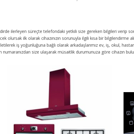
akdirde ilerleyen süreçte telefondaki yetkili size gereken bilgileri veri
ek olursak ilk olarak cihazınızın sorunuyla ilgili kısa bir bilgilendirme
 iletilerek iş yoğunluğuna bağlı olarak arkadaşlarımız ev, iş, okul, has
fon numaranızdan size ulaşarak müsaitlik durumunuza göre cihazın bul