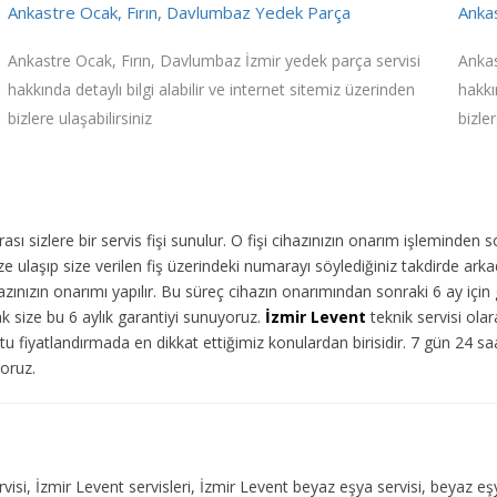
Ankastre Ocak, Fırın, Davlumbaz Yedek Parça
Ankas
Ankastre Ocak, Fırın, Davlumbaz İzmir yedek parça servisi
Ankas
hakkında detaylı bilgi alabilir ve internet sitemiz üzerinden
hakkı
bizlere ulaşabilirsiniz
bizler
ı sizlere bir servis fişi sunulur. O fişi cihazınızın onarım işleminden 
 ulaşıp size verilen fiş üzerindeki numarayı söylediğiniz takdirde arka
ınızın onarımı yapılır. Bu süreç cihazın onarımından sonraki 6 ay için g
ak size bu 6 aylık garantiyi sunuyoruz.
İzmir Levent
teknik servisi olar
u fiyatlandırmada en dikkat ettiğimiz konulardan birisidir. 7 gün 24 s
yoruz.
servisi, İzmir Levent servisleri, İzmir Levent beyaz eşya servisi, beyaz