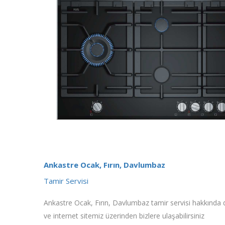
Ankastre Ocak, Fırın, Davlumbaz
Tamir Servisi
Ankastre Ocak, Fırın, Davlumbaz tamir servisi hakkında det
ve internet sitemiz üzerinden bizlere ulaşabilirsiniz