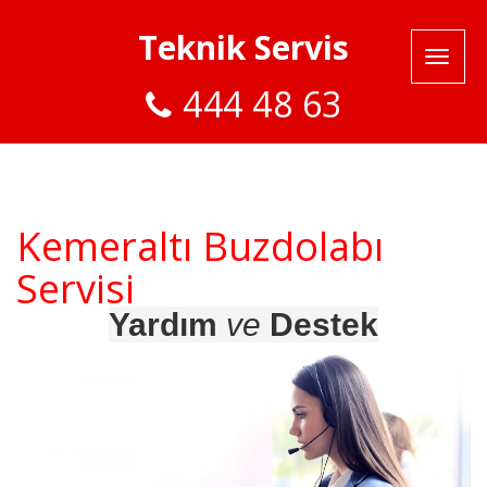
Teknik Servis
444 48 63
Kemeraltı Buzdolabı
Servisi
Yardım
ve
Destek