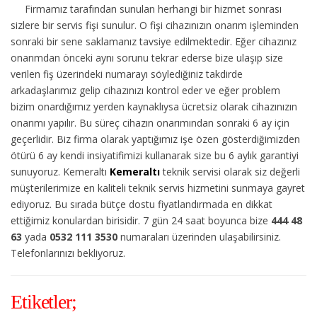
Firmamız tarafından sunulan herhangi bir hizmet sonrası
sizlere bir servis fişi sunulur. O fişi cihazınızın onarım işleminden
sonraki bir sene saklamanız tavsiye edilmektedir. Eğer cihazınız
onarımdan önceki aynı sorunu tekrar ederse bize ulaşıp size
verilen fiş üzerindeki numarayı söylediğiniz takdirde
arkadaşlarımız gelip cihazınızı kontrol eder ve eğer problem
bizim onardığımız yerden kaynaklıysa ücretsiz olarak cihazınızın
onarımı yapılır. Bu süreç cihazın onarımından sonraki 6 ay için
geçerlidir. Biz firma olarak yaptığımız işe özen gösterdiğimizden
ötürü 6 ay kendi insiyatifimizi kullanarak size bu 6 aylık garantiyi
sunuyoruz. Kemeraltı
Kemeraltı
teknik servisi olarak siz değerli
müşterilerimize en kaliteli teknik servis hizmetini sunmaya gayret
ediyoruz. Bu sırada bütçe dostu fiyatlandırmada en dikkat
ettiğimiz konulardan birisidir. 7 gün 24 saat boyunca bize
444 48
63
yada
0532 111 3530
numaraları üzerinden ulaşabilirsiniz.
Telefonlarınızı bekliyoruz.
Etiketler;