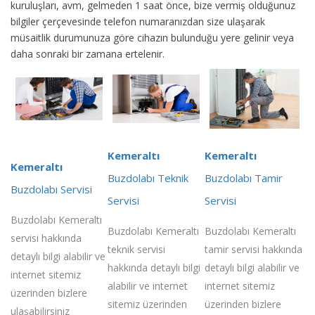
kuruluşları, avm, gelmeden 1 saat önce, bize vermiş olduğunuz
bilgiler çerçevesinde telefon numaranızdan size ulaşarak
müsaitlik durumunuza göre cihazın bulunduğu yere gelinir veya
daha sonraki bir zamana ertelenir.
Kemeraltı
Kemeraltı
Kemeraltı
Buzdolabı Teknik
Buzdolabı Tamir
Buzdolabı Servisi
Servisi
Servisi
Buzdolabı Kemeraltı
Buzdolabı Kemeraltı
Buzdolabı Kemeraltı
servisi hakkında
teknik servisi
tamir servisi hakkında
detaylı bilgi alabilir ve
hakkında detaylı bilgi
detaylı bilgi alabilir ve
internet sitemiz
alabilir ve internet
internet sitemiz
üzerinden bizlere
sitemiz üzerinden
üzerinden bizlere
ulaşabilirsiniz