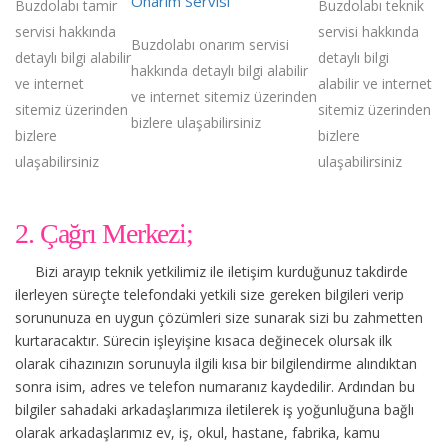
Onarım Servisi
Buzdolabı tamir
Buzdolabı teknik
servisi hakkında
servisi hakkında
Buzdolabı onarım servisi
detaylı bilgi alabilir
detaylı bilgi
hakkında detaylı bilgi alabilir
ve internet
alabilir ve internet
ve internet sitemiz üzerinden
sitemiz üzerinden
sitemiz üzerinden
bizlere ulaşabilirsiniz
bizlere
bizlere
ulaşabilirsiniz
ulaşabilirsiniz
2. Çağrı Merkezi;
Bizi arayıp teknik yetkilimiz ile iletişim kurduğunuz takdirde
ilerleyen süreçte telefondaki yetkili size gereken bilgileri verip
sorununuza en uygun çözümleri size sunarak sizi bu zahmetten
kurtaracaktır. Sürecin işleyişine kısaca değinecek olursak ilk
olarak cihazınızın sorunuyla ilgili kısa bir bilgilendirme alındıktan
sonra isim, adres ve telefon numaranız kaydedilir. Ardından bu
bilgiler sahadaki arkadaşlarımıza iletilerek iş yoğunluğuna bağlı
olarak arkadaşlarımız ev, iş, okul, hastane, fabrika, kamu