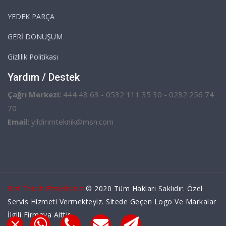
YEDEK PARÇA
GERİ DÖNÜŞÜM
Gizlilik Politikası
Yardım / Destek
Çağrı Merkezi:
444 48 63 - 0532 111 35 30 - 0232 256 74
70
Email:
yildirimteknik@msn.com
Bizi Tercih Etmelisiniz
© 2020 Tüm Hakları Saklıdır. Özel
Servis Hizmeti Vermekteyiz. Sitede Geçen Logo Ve Markalar
İlgili Firmaya Aittir.