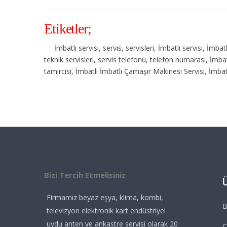
Etiketler;
İmbatlı servisi, servis, servisleri, İmbatlı servisi, İmb
teknik servisleri, servis telefonu, telefon numarası, İmb
tamircisi, İmbatlı İmbatlı Çamaşır Makinesi Servisi, İmbat
Bizi Tercih Etmelisiniz
Firmamız beyaz eşya, klima, kombi,
B
televizyon elektronik kart endüstriyel
uydu anten ve ankastre servisi olarak 20
Ç