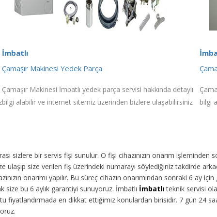
İmbatlı
İmba
Çamaşır Makinesi Yedek Parça
Çamaş
Çamaşır Makinesi İmbatlı yedek parça servisi hakkında detaylı
Çamaş
z
bilgi alabilir ve internet sitemiz üzerinden bizlere ulaşabilirsiniz
bilgi 
ı sizlere bir servis fişi sunulur. O fişi cihazınızın onarım işleminden 
 ulaşıp size verilen fiş üzerindeki numarayı söylediğiniz takdirde arka
ınızın onarımı yapılır. Bu süreç cihazın onarımından sonraki 6 ay için g
ak size bu 6 aylık garantiyi sunuyoruz. İmbatlı
İmbatlı
teknik servisi ol
u fiyatlandırmada en dikkat ettiğimiz konulardan birisidir. 7 gün 24 s
yoruz.