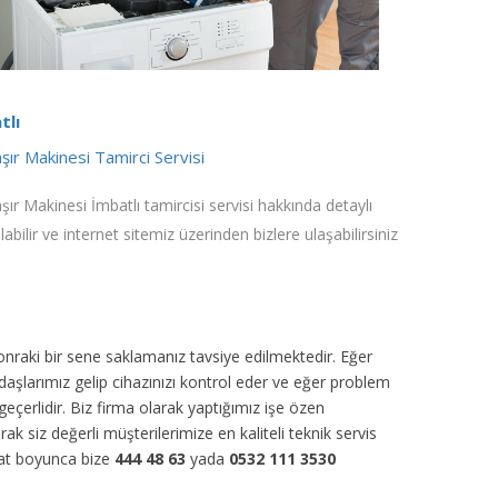
tlı
ır Makinesi Tamirci Servisi
ır Makinesi İmbatlı tamircisi servisi hakkında detaylı
alabilir ve internet sitemiz üzerinden bizlere ulaşabilirsiniz
sonraki bir sene saklamanız tavsiye edilmektedir. Eğer
daşlarımız gelip cihazınızı kontrol eder ve eğer problem
eçerlidir. Biz firma olarak yaptığımız işe özen
arak siz değerli müşterilerimize en kaliteli teknik servis
aat boyunca bize
444 48 63
yada
0532 111 3530