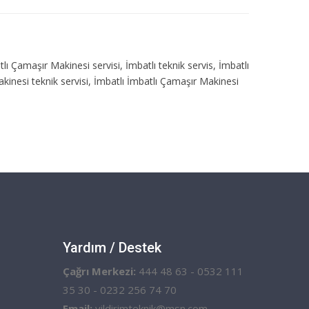
atlı Çamaşır Makinesi servisi, İmbatlı teknik servis, İmbatlı
akinesi teknik servisi, İmbatlı İmbatlı Çamaşır Makinesi
Yardım / Destek
Çağrı Merkezi:
444 48 63 - 0532 111
35 30 - 0232 256 74 70
Email:
yildirimteknik@msn.com