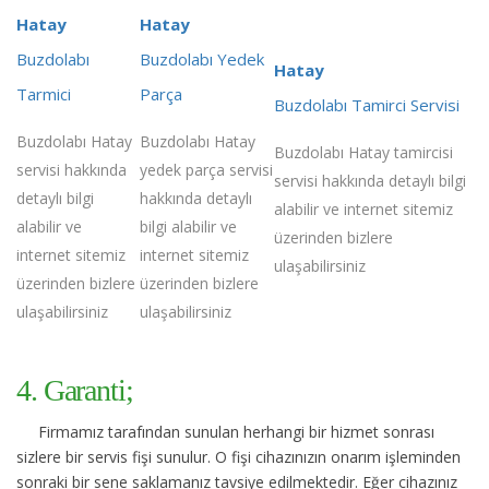
Hatay
Hatay
Buzdolabı
Buzdolabı Yedek
Hatay
Tarmici
Parça
Buzdolabı Tamirci Servisi
Buzdolabı Hatay
Buzdolabı Hatay
Buzdolabı Hatay tamircisi
servisi hakkında
yedek parça servisi
servisi hakkında detaylı bilgi
detaylı bilgi
hakkında detaylı
alabilir ve internet sitemiz
alabilir ve
bilgi alabilir ve
üzerinden bizlere
internet sitemiz
internet sitemiz
ulaşabilirsiniz
üzerinden bizlere
üzerinden bizlere
ulaşabilirsiniz
ulaşabilirsiniz
4. Garanti;
Firmamız tarafından sunulan herhangi bir hizmet sonrası
sizlere bir servis fişi sunulur. O fişi cihazınızın onarım işleminden
sonraki bir sene saklamanız tavsiye edilmektedir. Eğer cihazınız