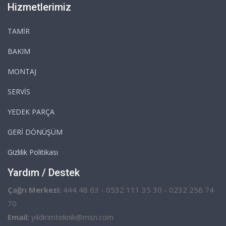
Hizmetlerimiz
TAMİR
BAKIM
MONTAJ
SERVİS
YEDEK PARÇA
GERİ DÖNÜŞÜM
Gizlilik Politikası
Yardım / Destek
Çağrı Merkezi:
444 48 63 - 0532 111 35 30 - 0232 256 74
70
Email:
yildirimteknik@msn.com