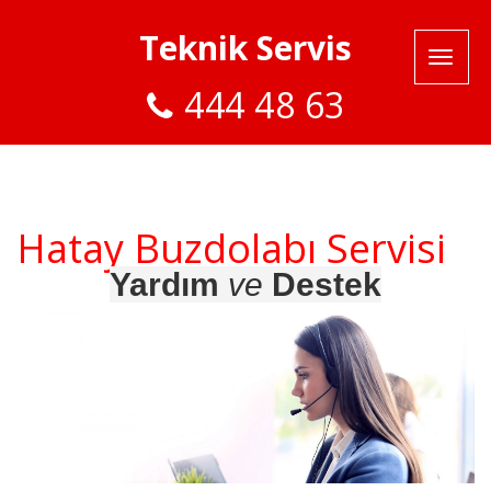
Teknik Servis
444 48 63
Hatay Buzdolabı Servisi
Yardım
ve
Destek