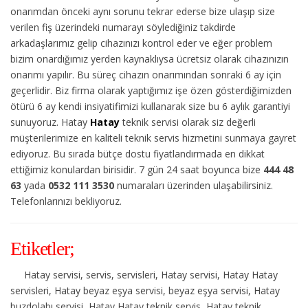
onarımdan önceki aynı sorunu tekrar ederse bize ulaşıp size
verilen fiş üzerindeki numarayı söylediğiniz takdirde
arkadaşlarımız gelip cihazınızı kontrol eder ve eğer problem
bizim onardığımız yerden kaynaklıysa ücretsiz olarak cihazınızın
onarımı yapılır. Bu süreç cihazın onarımından sonraki 6 ay için
geçerlidir. Biz firma olarak yaptığımız işe özen gösterdiğimizden
ötürü 6 ay kendi insiyatifimizi kullanarak size bu 6 aylık garantiyi
sunuyoruz. Hatay
Hatay
teknik servisi olarak siz değerli
müşterilerimize en kaliteli teknik servis hizmetini sunmaya gayret
ediyoruz. Bu sırada bütçe dostu fiyatlandırmada en dikkat
ettiğimiz konulardan birisidir. 7 gün 24 saat boyunca bize
444 48
63
yada
0532 111 3530
numaraları üzerinden ulaşabilirsiniz.
Telefonlarınızı bekliyoruz.
Etiketler;
Hatay servisi, servis, servisleri, Hatay servisi, Hatay Hatay
servisleri, Hatay beyaz eşya servisi, beyaz eşya servisi, Hatay
buzdolabı servisi, Hatay Hatay teknik servis, Hatay teknik