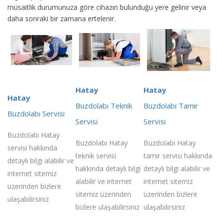
müsaitlik durumunuza göre cihazın bulunduğu yere gelinir veya
daha sonraki bir zamana ertelenir.
Hatay
Hatay
Hatay
Buzdolabı Teknik
Buzdolabı Tamir
Buzdolabı Servisi
Servisi
Servisi
Buzdolabı Hatay
Buzdolabı Hatay
Buzdolabı Hatay
servisi hakkında
teknik servisi
tamir servisi hakkında
detaylı bilgi alabilir ve
hakkında detaylı bilgi
detaylı bilgi alabilir ve
internet sitemiz
alabilir ve internet
internet sitemiz
üzerinden bizlere
sitemiz üzerinden
üzerinden bizlere
ulaşabilirsiniz
bizlere ulaşabilirsiniz
ulaşabilirsiniz