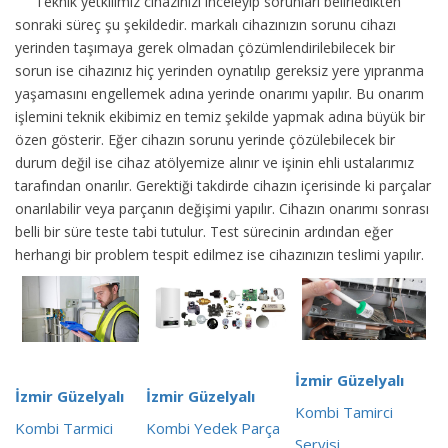
Teknik yetkilimiz cihazınızı inceleyip sorunları belirledikten
sonraki süreç şu şekildedir.
markalı cihazınızın sorunu cihazı
yerinden taşımaya gerek olmadan çözümlendirilebilecek bir
sorun ise cihazınız hiç yerinden oynatılıp gereksiz yere yıpranma
yaşamasını engellemek adına yerinde onarımı yapılır. Bu onarım
işlemini teknik ekibimiz en temiz şekilde yapmak adına büyük bir
özen gösterir. Eğer cihazın sorunu yerinde çözülebilecek bir
durum değil ise cihaz atölyemize alınır ve işinin ehli ustalarımız
tarafından onarılır. Gerektiği takdirde cihazın içerisinde ki parçalar
onarılabilir veya parçanın değişimi yapılır. Cihazın onarımı sonrası
belli bir süre teste tabi tutulur. Test sürecinin ardından eğer
herhangi bir problem tespit edilmez ise cihazınızın teslimi yapılır.
İzmir Güzelyalı
İzmir Güzelyalı
İzmir Güzelyalı
Kombi Tamirci
Kombi Tarmici
Kombi Yedek Parça
Servisi