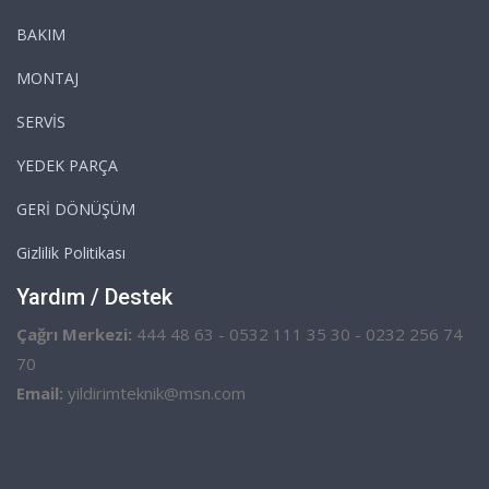
BAKIM
MONTAJ
SERVİS
YEDEK PARÇA
GERİ DÖNÜŞÜM
Gizlilik Politikası
Yardım / Destek
Çağrı Merkezi:
444 48 63 - 0532 111 35 30 - 0232 256 74
70
Email:
yildirimteknik@msn.com