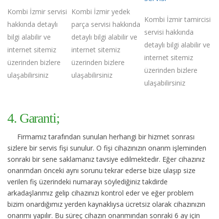
Kombi İzmir servisi
Kombi İzmir yedek
Kombi İzmir tamircisi
hakkında detaylı
parça servisi hakkında
servisi hakkında
bilgi alabilir ve
detaylı bilgi alabilir ve
detaylı bilgi alabilir ve
internet sitemiz
internet sitemiz
internet sitemiz
üzerinden bizlere
üzerinden bizlere
üzerinden bizlere
ulaşabilirsiniz
ulaşabilirsiniz
ulaşabilirsiniz
4. Garanti;
Firmamız tarafından sunulan herhangi bir hizmet sonrası
sizlere bir servis fişi sunulur. O fişi cihazınızın onarım işleminden
sonraki bir sene saklamanız tavsiye edilmektedir. Eğer cihazınız
onarımdan önceki aynı sorunu tekrar ederse bize ulaşıp size
verilen fiş üzerindeki numarayı söylediğiniz takdirde
arkadaşlarımız gelip cihazınızı kontrol eder ve eğer problem
bizim onardığımız yerden kaynaklıysa ücretsiz olarak cihazınızın
onarımı yapılır. Bu süreç cihazın onarımından sonraki 6 ay için