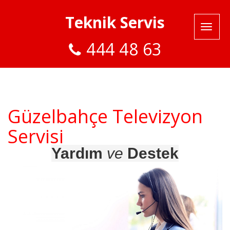
Teknik Servis
444 48 63
Güzelbahçe Televizyon
Servisi
Yardım
ve
Destek