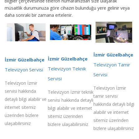
bilgiler çerçevesinde telefon numaranızdan size ulaşarak
müsaitlik durumunuza göre cihazın bulunduğu yere gelinir veya
daha sonraki bir zamana ertelenir.
İzmir Güzelbahçe
İzmir Güzelbahçe
İzmir Güzelbahçe
Televizyon Tamir
Televizyon Teknik
Televizyon Servisi
Servisi
Servisi
Televizyon İzmir
Televizyon İzmir
servisi hakkında
Televizyon İzmir teknik
tamir servisi
detaylı bilgi alabilir ve
servisi hakkında detaylı
hakkında detaylı bilgi
internet sitemiz
bilgi alabilir ve internet
alabilir ve internet
üzerinden bizlere
sitemiz üzerinden
sitemiz üzerinden
ulaşabilirsiniz
bizlere ulaşabilirsiniz
bizlere ulaşabilirsiniz