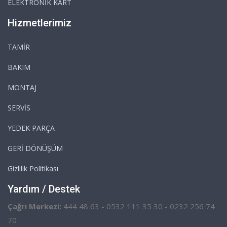
ELEKTRONİK KART
Hizmetlerimiz
TAMİR
BAKIM
MONTAJ
SERVİS
YEDEK PARÇA
GERİ DÖNÜŞÜM
Gizlilik Politikası
Yardım / Destek
Çağrı Merkezi:
444 48 63 - 0532 111 35 30 - 0232 256 74
70