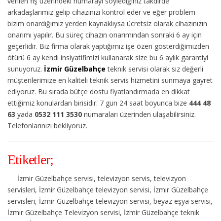
verilen fiş üzerindeki numarayı söylediğiniz takdirde
arkadaşlarımız gelip cihazınızı kontrol eder ve eğer problem
bizim onardığımız yerden kaynaklıysa ücretsiz olarak cihazınızın
onarımı yapılır. Bu süreç cihazın onarımından sonraki 6 ay için
geçerlidir. Biz firma olarak yaptığımız işe özen gösterdiğimizden
ötürü 6 ay kendi insiyatifimizi kullanarak size bu 6 aylık garantiyi
sunuyoruz.
İzmir Güzelbahçe
teknik servisi olarak siz değerli
müşterilerimize en kaliteli teknik servis hizmetini sunmaya gayret
ediyoruz. Bu sırada bütçe dostu fiyatlandırmada en dikkat
ettiğimiz konulardan birisidir. 7 gün 24 saat boyunca bize
444 48
63
yada
0532 111 3530
numaraları üzerinden ulaşabilirsiniz.
Telefonlarınızı bekliyoruz.
Etiketler;
İzmir Güzelbahçe servisi, televizyon servis, televizyon
servisleri, İzmir Güzelbahçe televizyon servisi, İzmir Güzelbahçe
servisleri, İzmir Güzelbahçe televizyon servisi, beyaz eşya servisi,
İzmir Güzelbahçe Televizyon servisi, İzmir Güzelbahçe teknik