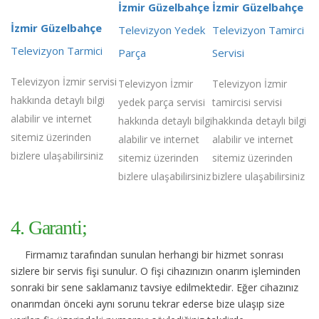
İzmir Güzelbahçe
İzmir Güzelbahçe
İzmir Güzelbahçe
Televizyon Yedek
Televizyon Tamirci
Televizyon Tarmici
Parça
Servisi
Televizyon İzmir servisi
Televizyon İzmir
Televizyon İzmir
hakkında detaylı bilgi
yedek parça servisi
tamircisi servisi
alabilir ve internet
hakkında detaylı bilgi
hakkında detaylı bilgi
sitemiz üzerinden
alabilir ve internet
alabilir ve internet
bizlere ulaşabilirsiniz
sitemiz üzerinden
sitemiz üzerinden
bizlere ulaşabilirsiniz
bizlere ulaşabilirsiniz
4. Garanti;
Firmamız tarafından sunulan herhangi bir hizmet sonrası
sizlere bir servis fişi sunulur. O fişi cihazınızın onarım işleminden
sonraki bir sene saklamanız tavsiye edilmektedir. Eğer cihazınız
onarımdan önceki aynı sorunu tekrar ederse bize ulaşıp size