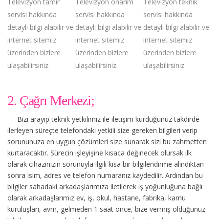
Televizyon tamir
Televizyon onarım
Televizyon teknik
servisi hakkında
servisi hakkında
servisi hakkında
detaylı bilgi alabilir ve
detaylı bilgi alabilir ve
detaylı bilgi alabilir ve
internet sitemiz
internet sitemiz
internet sitemiz
üzerinden bizlere
üzerinden bizlere
üzerinden bizlere
ulaşabilirsiniz
ulaşabilirsiniz
ulaşabilirsiniz
2. Çağrı Merkezi;
Bizi arayıp teknik yetkilimiz ile iletişim kurduğunuz takdirde
ilerleyen süreçte telefondaki yetkili size gereken bilgileri verip
sorununuza en uygun çözümleri size sunarak sizi bu zahmetten
kurtaracaktır. Sürecin işleyişine kısaca değinecek olursak ilk
olarak cihazınızın sorunuyla ilgili kısa bir bilgilendirme alındıktan
sonra isim, adres ve telefon numaranız kaydedilir. Ardından bu
bilgiler sahadaki arkadaşlarımıza iletilerek iş yoğunluğuna bağlı
olarak arkadaşlarımız ev, iş, okul, hastane, fabrika, kamu
kuruluşları, avm, gelmeden 1 saat önce, bize vermiş olduğunuz