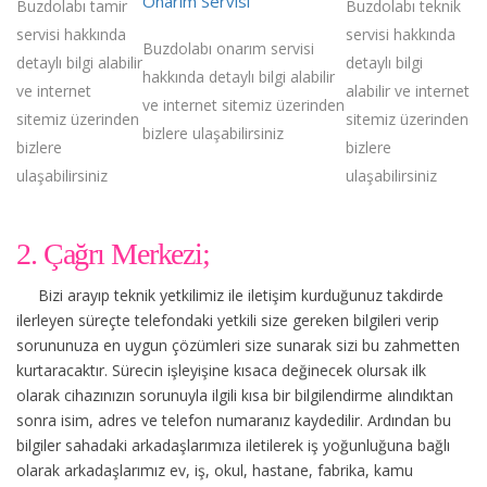
Onarım Servisi
Buzdolabı tamir
Buzdolabı teknik
servisi hakkında
servisi hakkında
Buzdolabı onarım servisi
detaylı bilgi alabilir
detaylı bilgi
hakkında detaylı bilgi alabilir
ve internet
alabilir ve internet
ve internet sitemiz üzerinden
sitemiz üzerinden
sitemiz üzerinden
bizlere ulaşabilirsiniz
bizlere
bizlere
ulaşabilirsiniz
ulaşabilirsiniz
2. Çağrı Merkezi;
Bizi arayıp teknik yetkilimiz ile iletişim kurduğunuz takdirde
ilerleyen süreçte telefondaki yetkili size gereken bilgileri verip
sorununuza en uygun çözümleri size sunarak sizi bu zahmetten
kurtaracaktır. Sürecin işleyişine kısaca değinecek olursak ilk
olarak cihazınızın sorunuyla ilgili kısa bir bilgilendirme alındıktan
sonra isim, adres ve telefon numaranız kaydedilir. Ardından bu
bilgiler sahadaki arkadaşlarımıza iletilerek iş yoğunluğuna bağlı
olarak arkadaşlarımız ev, iş, okul, hastane, fabrika, kamu