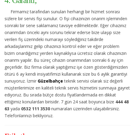
4. Garanti;
Firmamız tarafından sunulan herhangi bir hizmet sonrası
sizlere bir servis fişi sunulur. O fişi cihazınızın onarım işleminden
sonraki bir sene saklamanız tavsiye edilmektedir. Eğer cihazınız
onarımdan önceki aynı sorunu tekrar ederse bize ulaşıp size
verilen fiş üzerindeki numarayı söylediğiniz takdirde
arkadaşlarımız gelip cihazınızı kontrol eder ve eğer problem
bizim onardığımız yerden kaynaklıysa ücretsiz olarak cihazınızın
onarımı yapılır. Bu süreç cihazın onarımından sonraki 6 ay için
geçerlidir. Biz firma olarak yaptığımız işe özen gösterdiğimizden
ötürü 6 ay kendi insiyatifimizi kullanarak size bu 6 aylık garantiyi
sunuyoruz. İzmir
Güzelbahçe
teknik servisi olarak siz değerli
müşterilerimize en kaliteli teknik servis hizmetini sunmaya gayret
ediyoruz. Bu sırada bütçe dostu fiyatlandırmada en dikkat
ettiğimiz konulardan birisidir. 7 gün 24 saat boyunca bize
444 48
63
yada
0532 111 3530
numaraları üzerinden ulaşabilirsiniz.
Telefonlarınızı bekliyoruz.