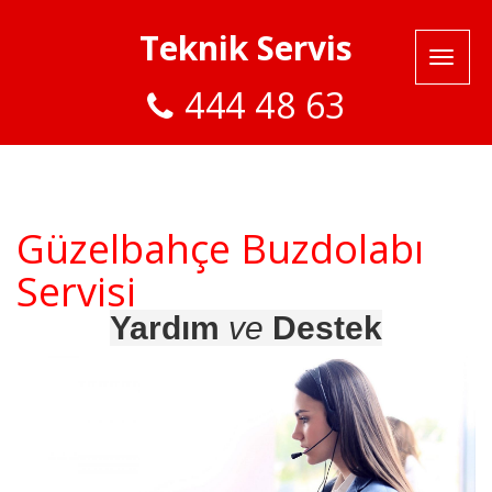
Teknik Servis
444 48 63
Güzelbahçe Buzdolabı
Servisi
Yardım
ve
Destek