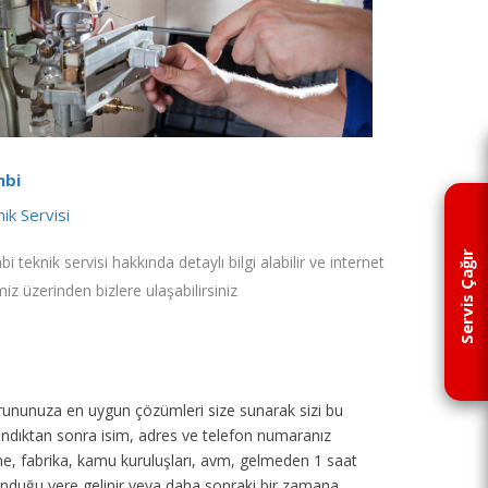
bi
ik Servisi
Servis Çağır
i teknik servisi hakkında detaylı bilgi alabilir ve internet
miz üzerinden bizlere ulaşabilirsiniz
p sorununuza en uygun çözümleri size sunarak sizi bu
 alındıktan sonra isim, adres ve telefon numaranız
tane, fabrika, kamu kuruluşları, avm, gelmeden 1 saat
unduğu yere gelinir veya daha sonraki bir zamana