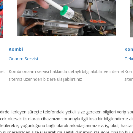
Kombi
Kom
Onarım Servisi
Tekn
net
Kombi onarım servisi hakkında detaylı bilgi alabilir ve internet
Komb
sitemiz üzerinden bizlere ulaşabilirsiniz
site
akdirde ilerleyen süreçte telefondaki yetkili size gereken bilgileri veri
ek olursak ilk olarak cihazınızın sorunuyla ilgili kısa bir bilgilendirme
 iletilerek iş yoğunluğuna bağlı olarak arkadaşlarımız ev, iş, okul, has
fon numaranızdan size ulaşarak müsaitlik durumunuza göre cihazın bul