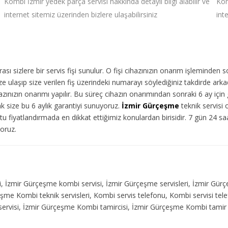
Kombi İzmir yedek parça servisi hakkında detaylı bilgi alabilir ve
Kom
internet sitemiz üzerinden bizlere ulaşabilirsiniz
int
ı sizlere bir servis fişi sunulur. O fişi cihazınızın onarım işleminden 
 ulaşıp size verilen fiş üzerindeki numarayı söylediğiniz takdirde arka
ınızın onarımı yapılır. Bu süreç cihazın onarımından sonraki 6 ay için g
ak size bu 6 aylık garantiyi sunuyoruz.
İzmir Gürçeşme
teknik servisi 
u fiyatlandırmada en dikkat ettiğimiz konulardan birisidir. 7 gün 24 s
yoruz.
ri, İzmir Gürçeşme kombi servisi, İzmir Gürçeşme servisleri, İzmir Gür
eşme Kombi teknik servisleri, Kombi servis telefonu, Kombi servisi te
rvisi, İzmir Gürçeşme Kombi tamircisi, İzmir Gürçeşme Kombi tamir Se