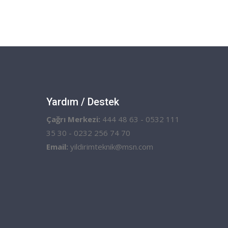
Yardım / Destek
Çağrı Merkezi:
444 48 63 - 0532 111
35 30 - 0232 256 74 70
Email:
yildirimteknik@msn.com