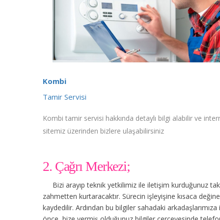
Kombi
Tamir Servisi
Kombi tamir servisi hakkında detaylı bilgi alabilir ve inter
sitemiz üzerinden bizlere ulaşabilirsiniz
2. Çağrı Merkezi;
Bizi arayıp teknik yetkilimiz ile iletişim kurduğunuz t
zahmetten kurtaracaktır. Sürecin işleyişine kısaca değinec
kaydedilir. Ardından bu bilgiler sahadaki arkadaşlarımıza
önce, bize vermiş olduğunuz bilgiler çerçevesinde tele