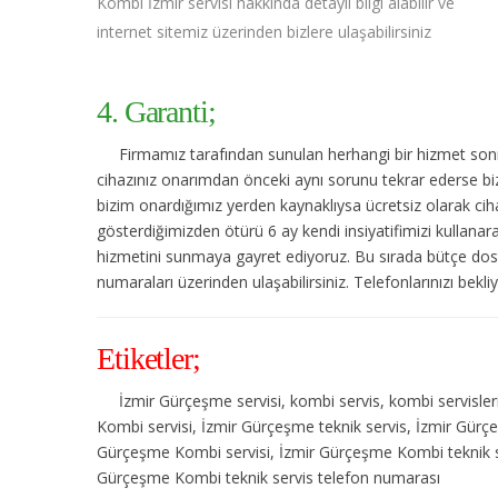
Kombi İzmir servisi hakkında detaylı bilgi alabilir ve
internet sitemiz üzerinden bizlere ulaşabilirsiniz
4. Garanti;
Firmamız tarafından sunulan herhangi bir hizmet sonras
cihazınız onarımdan önceki aynı sorunu tekrar ederse bize
bizim onardığımız yerden kaynaklıysa ücretsiz olarak cihaz
gösterdiğimizden ötürü 6 ay kendi insiyatifimizi kullanar
hizmetini sunmaya gayret ediyoruz. Bu sırada bütçe dost
numaraları üzerinden ulaşabilirsiniz. Telefonlarınızı bekli
Etiketler;
İzmir Gürçeşme servisi, kombi servis, kombi servisle
Kombi servisi, İzmir Gürçeşme teknik servis, İzmir Gürç
Gürçeşme Kombi servisi, İzmir Gürçeşme Kombi teknik se
Gürçeşme Kombi teknik servis telefon numarası