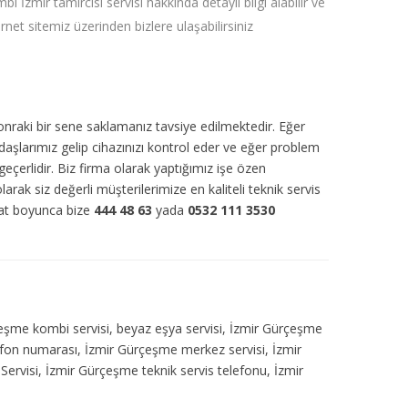
bi İzmir tamircisi servisi hakkında detaylı bilgi alabilir ve
ernet sitemiz üzerinden bizlere ulaşabilirsiniz
sonraki bir sene saklamanız tavsiye edilmektedir. Eğer
daşlarımız gelip cihazınızı kontrol eder ve eğer problem
eçerlidir. Biz firma olarak yaptığımız işe özen
olarak siz değerli müşterilerimize en kaliteli teknik servis
aat boyunca bize
444 48 63
yada
0532 111 3530
çeşme kombi servisi, beyaz eşya servisi, İzmir Gürçeşme
lefon numarası, İzmir Gürçeşme merkez servisi, İzmir
rvisi, İzmir Gürçeşme teknik servis telefonu, İzmir