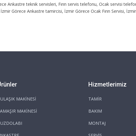
ce Ankastre teknik servisleri, Fırın servis telefonu, Ocak servisi tele
 İzmir Görece Ankastre tamircisi, İzmir Görece Ocak Fırın Servisi, İzm
Ürünler
Hizmetlerimiz
ULAŞIK MAKİNESİ
TAMİR
AMAŞIR MAKİNESİ
BAKIM
BUZDOLABI
MONTAJ
NKASTRE
SERVİS