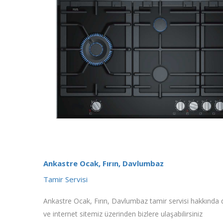
Ankastre Ocak, Fırın, Davlumbaz
Tamir Servisi
Ankastre Ocak, Fırın, Davlumbaz tamir servisi hakkında det
ve internet sitemiz üzerinden bizlere ulaşabilirsiniz