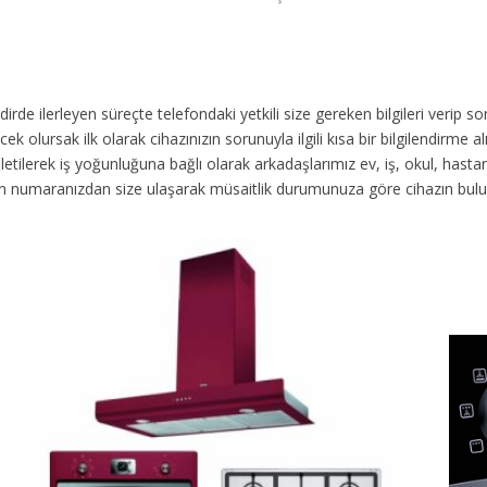
akdirde ilerleyen süreçte telefondaki yetkili size gereken bilgileri veri
ek olursak ilk olarak cihazınızın sorunuyla ilgili kısa bir bilgilendirme
 iletilerek iş yoğunluğuna bağlı olarak arkadaşlarımız ev, iş, okul, has
fon numaranızdan size ulaşarak müsaitlik durumunuza göre cihazın bul