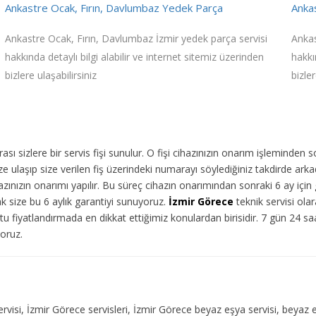
Ankastre Ocak, Fırın, Davlumbaz Yedek Parça
Ankas
Ankastre Ocak, Fırın, Davlumbaz İzmir yedek parça servisi
Ankas
hakkında detaylı bilgi alabilir ve internet sitemiz üzerinden
hakkı
bizlere ulaşabilirsiniz
bizler
ı sizlere bir servis fişi sunulur. O fişi cihazınızın onarım işleminden 
 ulaşıp size verilen fiş üzerindeki numarayı söylediğiniz takdirde arka
ınızın onarımı yapılır. Bu süreç cihazın onarımından sonraki 6 ay için g
ak size bu 6 aylık garantiyi sunuyoruz.
İzmir Görece
teknik servisi olar
u fiyatlandırmada en dikkat ettiğimiz konulardan birisidir. 7 gün 24 s
yoruz.
servisi, İzmir Görece servisleri, İzmir Görece beyaz eşya servisi, beyaz