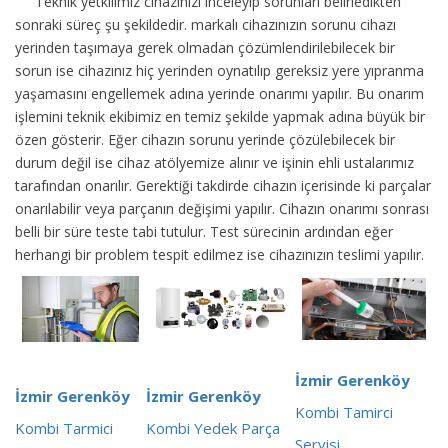
Teknik yetkilimiz cihazınızı inceleyip sorunları belirledikten
sonraki süreç şu şekildedir.
markalı cihazınızın sorunu cihazı
yerinden taşımaya gerek olmadan çözümlendirilebilecek bir
sorun ise cihazınız hiç yerinden oynatılıp gereksiz yere yıpranma
yaşamasını engellemek adına yerinde onarımı yapılır. Bu onarım
işlemini teknik ekibimiz en temiz şekilde yapmak adına büyük bir
özen gösterir. Eğer cihazın sorunu yerinde çözülebilecek bir
durum değil ise cihaz atölyemize alınır ve işinin ehli ustalarımız
tarafından onarılır. Gerektiği takdirde cihazın içerisinde ki parçalar
onarılabilir veya parçanın değişimi yapılır. Cihazın onarımı sonrası
belli bir süre teste tabi tutulur. Test sürecinin ardından eğer
herhangi bir problem tespit edilmez ise cihazınızın teslimi yapılır.
İzmir Gerenköy
İzmir Gerenköy
İzmir Gerenköy
Kombi Tamirci
Kombi Tarmici
Kombi Yedek Parça
Servisi