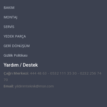
BAKIM
MONTAJ
SERVİS
YEDEK PARÇA
GERİ DÖNÜŞÜM
Gizlilik Politikası
Yardım / Destek
Çağrı Merkezi:
444 48 63 - 0532 111 35 30 - 0232 256 74
70
Email:
yildirimteknik@msn.com