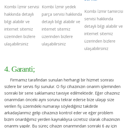
Kombi İzmir servisi
Kombi İzmir yedek
Kombi İzmir tamircisi
hakkında detaylı
parça servisi hakkında
servisi hakkında
bilgi alabilir ve
detaylı bilgi alabilir ve
detaylı bilgi alabilir ve
internet sitemiz
internet sitemiz
internet sitemiz
üzerinden bizlere
üzerinden bizlere
üzerinden bizlere
ulaşabilirsiniz
ulaşabilirsiniz
ulaşabilirsiniz
4. Garanti;
Firmamız tarafından sunulan herhangi bir hizmet sonrası
sizlere bir servis fişi sunulur. O fişi cihazınızın onarım işleminden
sonraki bir sene saklamanız tavsiye edilmektedir. Eğer cihazınız
onarımdan önceki aynı sorunu tekrar ederse bize ulaşıp size
verilen fiş üzerindeki numarayı söylediğiniz takdirde
arkadaşlarımız gelip cihazınızı kontrol eder ve eğer problem
bizim onardığımız yerden kaynaklıysa ücretsiz olarak cihazınızın
onarımı yapılır. Bu süreç cihazın onarımından sonraki 6 ay için