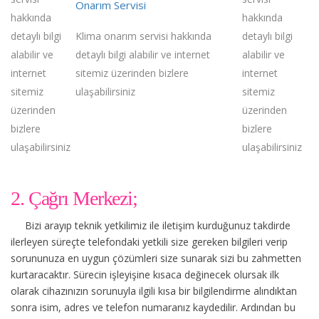
Onarım Servisi
hakkında
hakkında
detaylı bilgi
Klima onarım servisi hakkında
detaylı bilgi
alabilir ve
detaylı bilgi alabilir ve internet
alabilir ve
internet
sitemiz üzerinden bizlere
internet
sitemiz
ulaşabilirsiniz
sitemiz
üzerinden
üzerinden
bizlere
bizlere
ulaşabilirsiniz
ulaşabilirsiniz
2. Çağrı Merkezi;
Bizi arayıp teknik yetkilimiz ile iletişim kurduğunuz takdirde
ilerleyen süreçte telefondaki yetkili size gereken bilgileri verip
sorununuza en uygun çözümleri size sunarak sizi bu zahmetten
kurtaracaktır. Sürecin işleyişine kısaca değinecek olursak ilk
olarak cihazınızın sorunuyla ilgili kısa bir bilgilendirme alındıktan
sonra isim, adres ve telefon numaranız kaydedilir. Ardından bu