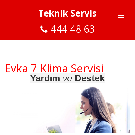
Teknik Servis
444 48 63
Evka 7 Klima Servisi
Yardım
ve
Destek