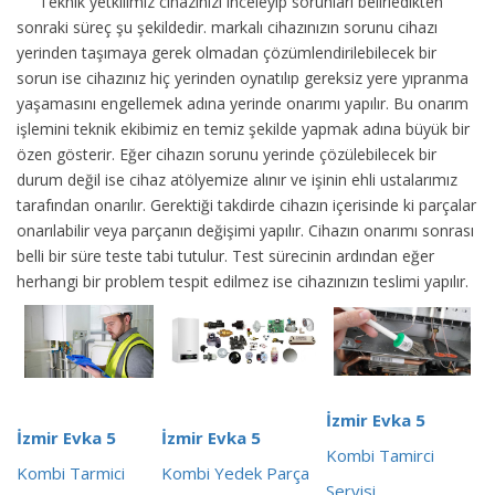
Teknik yetkilimiz cihazınızı inceleyip sorunları belirledikten
sonraki süreç şu şekildedir.
markalı cihazınızın sorunu cihazı
yerinden taşımaya gerek olmadan çözümlendirilebilecek bir
sorun ise cihazınız hiç yerinden oynatılıp gereksiz yere yıpranma
yaşamasını engellemek adına yerinde onarımı yapılır. Bu onarım
işlemini teknik ekibimiz en temiz şekilde yapmak adına büyük bir
özen gösterir. Eğer cihazın sorunu yerinde çözülebilecek bir
durum değil ise cihaz atölyemize alınır ve işinin ehli ustalarımız
tarafından onarılır. Gerektiği takdirde cihazın içerisinde ki parçalar
onarılabilir veya parçanın değişimi yapılır. Cihazın onarımı sonrası
belli bir süre teste tabi tutulur. Test sürecinin ardından eğer
herhangi bir problem tespit edilmez ise cihazınızın teslimi yapılır.
İzmir Evka 5
İzmir Evka 5
İzmir Evka 5
Kombi Tamirci
Kombi Tarmici
Kombi Yedek Parça
Servisi