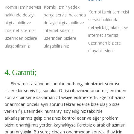
Kombi İzmir servisi
Kombi İzmir yedek
Kombi İzmir tamircisi
hakkında detaylı
parça servisi hakkında
servisi hakkında
bilgi alabilir ve
detaylı bilgi alabilir ve
detaylı bilgi alabilir ve
internet sitemiz
internet sitemiz
internet sitemiz
üzerinden bizlere
üzerinden bizlere
üzerinden bizlere
ulaşabilirsiniz
ulaşabilirsiniz
ulaşabilirsiniz
4. Garanti;
Firmamız tarafından sunulan herhangi bir hizmet sonrası
sizlere bir servis fişi sunulur. O fişi cihazınızın onarım işleminden
sonraki bir sene saklamanız tavsiye edilmektedir. Eğer cihazınız
onarımdan önceki aynı sorunu tekrar ederse bize ulaşıp size
verilen fiş üzerindeki numarayı söylediğiniz takdirde
arkadaşlarımız gelip cihazınızı kontrol eder ve eğer problem
bizim onardığımız yerden kaynaklıysa ücretsiz olarak cihazınızın
onarımı yapılır. Bu süreç cihazın onarımından sonraki 6 ay için