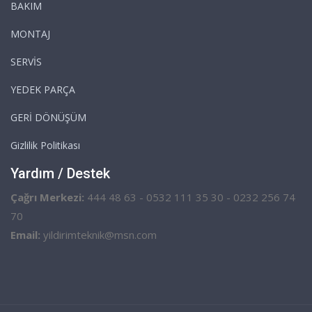
BAKIM
MONTAJ
SERVİS
YEDEK PARÇA
GERİ DÖNÜŞÜM
Gizlilik Politikası
Yardım / Destek
Çağrı Merkezi:
444 48 63 - 0532 111 35 30 - 0232 256 74
70
Email:
yildirimteknik@msn.com