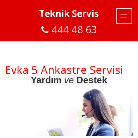
Teknik Servis
444 48 63
Evka 5 Ankastre Servisi
Yardım
ve
Destek