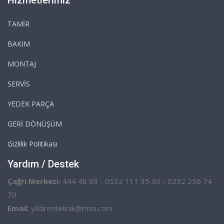
TAMİR
BAKIM
MONTAJ
SERVİS
YEDEK PARÇA
GERİ DÖNÜŞÜM
Gizlilik Politikası
Yardım / Destek
Çağrı Merkezi:
444 48 63 - 0532 111 35 30 - 0232 256 74
70
Email:
yildirimteknik@msn.com