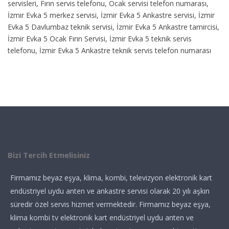
servisleri, Fırın servis telefonu, Ocak servisi telefon numarası,
İzmir Evka 5 merkez servisi, İzmir Evka 5 Ankastre servisi, İzmir
Evka 5 Davlumbaz teknik servisi, İzmir Evka 5 Ankastre tamircisi,
İzmir Evka 5 Ocak Fırın Servisi, İzmir Evka 5 teknik servis
telefonu, İzmir Evka 5 Ankastre teknik servis telefon numarası
Bizi Tercih Etmelisiniz
Firmamız beyaz eşya, klima, kombi, televizyon elektronik kart
endüstriyel uydu anten ve ankastre servisi olarak 20 yılı aşkın
süredir özel servis hizmet vermektedir. Firmamız beyaz eşya,
klima kombi tv elektronik kart endüstriyel uydu anten ve