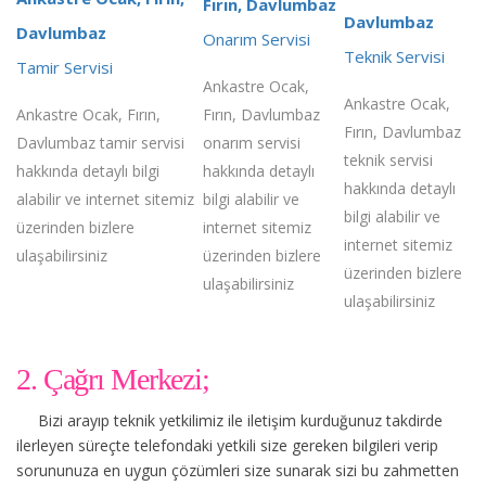
Fırın, Davlumbaz
Davlumbaz
Davlumbaz
Onarım Servisi
Teknik Servisi
Tamir Servisi
Ankastre Ocak,
Ankastre Ocak,
Ankastre Ocak, Fırın,
Fırın, Davlumbaz
Fırın, Davlumbaz
Davlumbaz tamir servisi
onarım servisi
teknik servisi
hakkında detaylı bilgi
hakkında detaylı
hakkında detaylı
alabilir ve internet sitemiz
bilgi alabilir ve
bilgi alabilir ve
üzerinden bizlere
internet sitemiz
internet sitemiz
ulaşabilirsiniz
üzerinden bizlere
üzerinden bizlere
ulaşabilirsiniz
ulaşabilirsiniz
2. Çağrı Merkezi;
Bizi arayıp teknik yetkilimiz ile iletişim kurduğunuz takdirde
ilerleyen süreçte telefondaki yetkili size gereken bilgileri verip
sorununuza en uygun çözümleri size sunarak sizi bu zahmetten