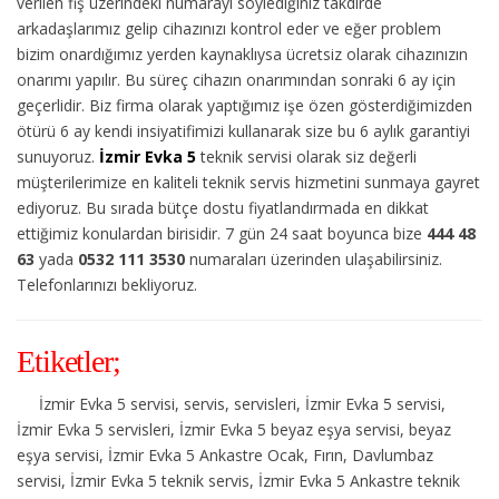
verilen fiş üzerindeki numarayı söylediğiniz takdirde
arkadaşlarımız gelip cihazınızı kontrol eder ve eğer problem
bizim onardığımız yerden kaynaklıysa ücretsiz olarak cihazınızın
onarımı yapılır. Bu süreç cihazın onarımından sonraki 6 ay için
geçerlidir. Biz firma olarak yaptığımız işe özen gösterdiğimizden
ötürü 6 ay kendi insiyatifimizi kullanarak size bu 6 aylık garantiyi
sunuyoruz.
İzmir Evka 5
teknik servisi olarak siz değerli
müşterilerimize en kaliteli teknik servis hizmetini sunmaya gayret
ediyoruz. Bu sırada bütçe dostu fiyatlandırmada en dikkat
ettiğimiz konulardan birisidir. 7 gün 24 saat boyunca bize
444 48
63
yada
0532 111 3530
numaraları üzerinden ulaşabilirsiniz.
Telefonlarınızı bekliyoruz.
Etiketler;
İzmir Evka 5 servisi, servis, servisleri, İzmir Evka 5 servisi,
İzmir Evka 5 servisleri, İzmir Evka 5 beyaz eşya servisi, beyaz
eşya servisi, İzmir Evka 5 Ankastre Ocak, Fırın, Davlumbaz
servisi, İzmir Evka 5 teknik servis, İzmir Evka 5 Ankastre teknik