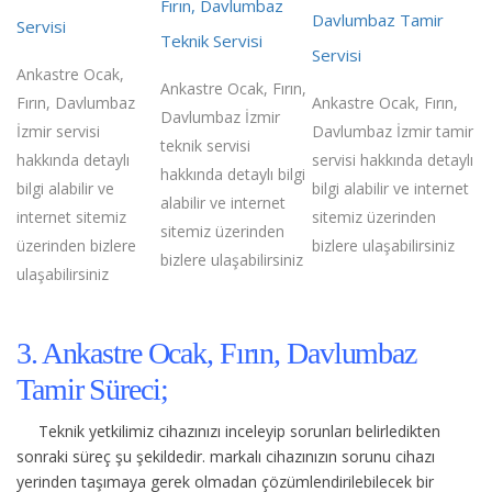
Fırın, Davlumbaz
Davlumbaz Tamir
Servisi
Teknik Servisi
Servisi
Ankastre Ocak,
Ankastre Ocak, Fırın,
Fırın, Davlumbaz
Ankastre Ocak, Fırın,
Davlumbaz İzmir
İzmir servisi
Davlumbaz İzmir tamir
teknik servisi
hakkında detaylı
servisi hakkında detaylı
hakkında detaylı bilgi
bilgi alabilir ve
bilgi alabilir ve internet
alabilir ve internet
internet sitemiz
sitemiz üzerinden
sitemiz üzerinden
üzerinden bizlere
bizlere ulaşabilirsiniz
bizlere ulaşabilirsiniz
ulaşabilirsiniz
3. Ankastre Ocak, Fırın, Davlumbaz
Tamir Süreci;
Teknik yetkilimiz cihazınızı inceleyip sorunları belirledikten
sonraki süreç şu şekildedir.
markalı cihazınızın sorunu cihazı
yerinden taşımaya gerek olmadan çözümlendirilebilecek bir