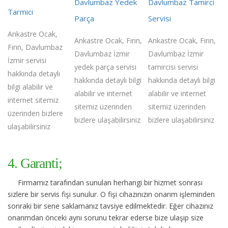
Davlumbaz Yedek
Davlumbaz Tamirci
Tarmici
Parça
Servisi
Ankastre Ocak,
Ankastre Ocak, Fırın,
Ankastre Ocak, Fırın,
Fırın, Davlumbaz
Davlumbaz İzmir
Davlumbaz İzmir
İzmir servisi
yedek parça servisi
tamircisi servisi
hakkında detaylı
hakkında detaylı bilgi
hakkında detaylı bilgi
bilgi alabilir ve
alabilir ve internet
alabilir ve internet
internet sitemiz
sitemiz üzerinden
sitemiz üzerinden
üzerinden bizlere
bizlere ulaşabilirsiniz
bizlere ulaşabilirsiniz
ulaşabilirsiniz
4. Garanti;
Firmamız tarafından sunulan herhangi bir hizmet sonrası
sizlere bir servis fişi sunulur. O fişi cihazınızın onarım işleminden
sonraki bir sene saklamanız tavsiye edilmektedir. Eğer cihazınız
onarımdan önceki aynı sorunu tekrar ederse bize ulaşıp size