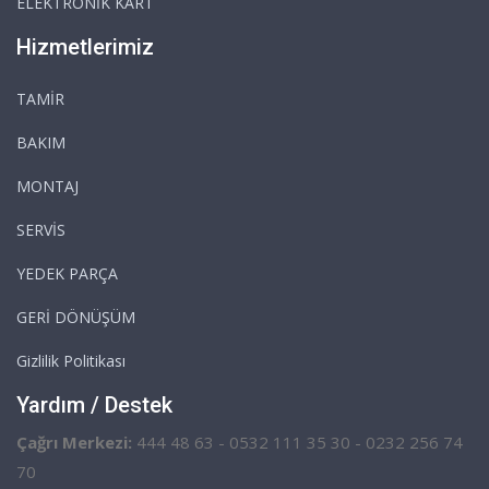
ELEKTRONİK KART
Hizmetlerimiz
TAMİR
BAKIM
MONTAJ
SERVİS
YEDEK PARÇA
GERİ DÖNÜŞÜM
Gizlilik Politikası
Yardım / Destek
Çağrı Merkezi:
444 48 63 - 0532 111 35 30 - 0232 256 74
70