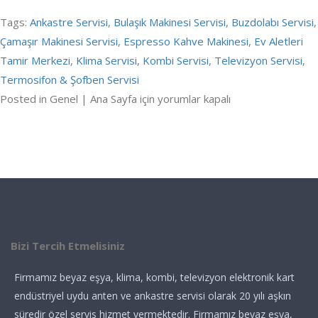
Tags:
Ankastre Servisi
,
Bulaşık Makinesi Servisi
,
Buzdolabı Servisi
,
Çamaşır Makinesi Servisi
,
Espresso Kahve Makinesi
,
Ev Aletleri
Tamir Merkezi
,
Klima Servisi
,
Kombi Servisi
,
Televizyon Servisi
,
Termosifon & Şofben Servisi
Posted in Genel |
Ana Sayfa için
yorumlar kapalı
Bizi Tercih Etmelisiniz
Firmamız beyaz eşya, klima, kombi, televizyon elektronik kart
endüstriyel uydu anten ve ankastre servisi olarak 20 yılı aşkın
süredir özel servis hizmet vermektedir. Firmamız beyaz eşya,