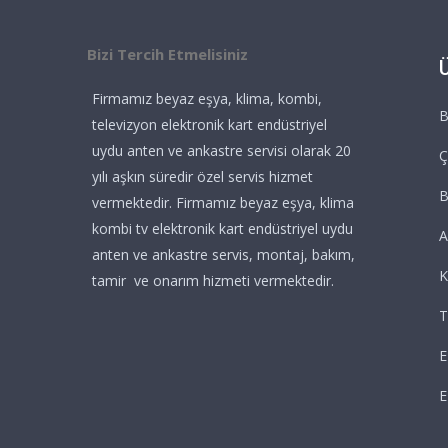
Bizi Tercih Etmelisiniz
Firmamız beyaz eşya, klima, kombi,
B
televizyon elektronik kart endüstriyel
uydu anten ve ankastre servisi olarak 20
Ç
yılı aşkın süredir özel servis hizmet
vermektedir. Firmamız beyaz eşya, klima
kombi tv elektronik kart endüstriyel uydu
A
anten ve ankastre servis, montaj, bakım,
K
tamir ve onarım hizmeti vermektedir.
T
E
E