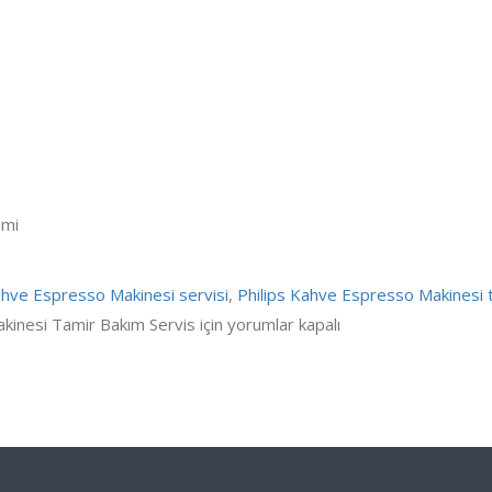
imi
ahve Espresso Makinesi servisi
,
Philips Kahve Espresso Makinesi t
inesi Tamir Bakım Servis için
yorumlar kapalı