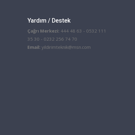
Yardım / Destek
Çağrı Merkezi:
444 48 63 - 0532 111
35 30 - 0232 256 74 70
Email:
yildirimteknik@msn.com