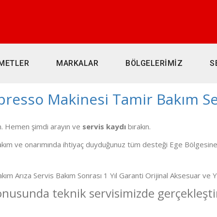
METLER
MARKALAR
BÖLGELERİMİZ
S
presso Makinesi Tamir Bakım Se
ın. Hemen şimdi arayın ve
servis kaydı
bırakın.
ım ve onarımında ihtiyaç duyduğunuz tüm desteği Ege Bölgesine ve
m Arıza Servis Bakım Sonrası 1 Yıl Garanti Orijinal Aksesuar ve
nusunda teknik servisimizde gerçekleştir