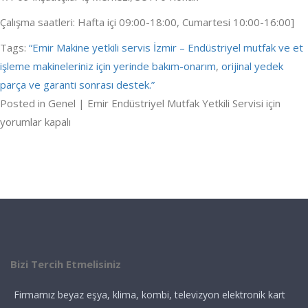
Çalışma saatleri: Hafta içi 09:00-18:00, Cumartesi 10:00-16:00]
Tags:
“Emir Makine yetkili servis İzmir – Endüstriyel mutfak ve et
işleme makineleriniz için yerinde bakım-onarım
,
orijinal yedek
parça ve garanti sonrası destek.”
Posted in Genel |
Emir Endüstriyel Mutfak Yetkili Servisi için
yorumlar kapalı
Bizi Tercih Etmelisiniz
Firmamız beyaz eşya, klima, kombi, televizyon elektronik kart