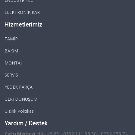
ENDÜSTRİYEL
ELEKTRONİK KART
Hizmetlerimiz
TAMİR
BAKIM
MONTAJ
SERVİS
YEDEK PARÇA
GERİ DÖNÜŞÜM
Gizlilik Politikası
Yardım / Destek
Çağrı Merkezi:
444 48 63 - 0532 111 35 30 - 0232 256 74