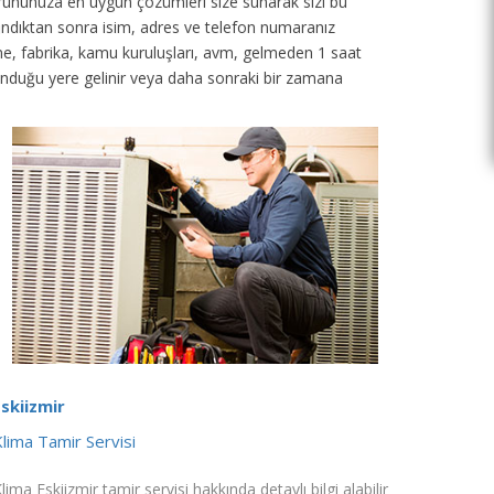
p sorununuza en uygun çözümleri size sunarak sizi bu
 alındıktan sonra isim, adres ve telefon numaranız
tane, fabrika, kamu kuruluşları, avm, gelmeden 1 saat
unduğu yere gelinir veya daha sonraki bir zamana
Eskiizmir
lima Tamir Servisi
lima Eskiizmir tamir servisi hakkında detaylı bilgi alabilir