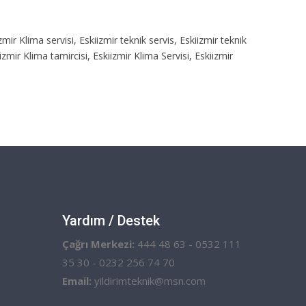
izmir Klima servisi, Eskiizmir teknik servis, Eskiizmir teknik
izmir Klima tamircisi, Eskiizmir Klima Servisi, Eskiizmir
Yardım / Destek
Çağrı Merkezi:
444 48 63 - 0532 111
35 30 - 0232 256 74 70
Email:
yildirimteknik@msn.com