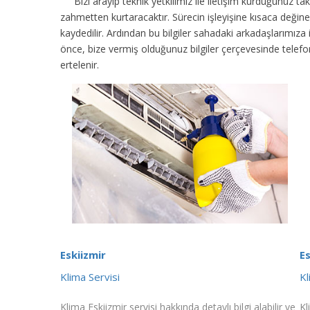
Bizi arayıp teknik yetkilimiz ile iletişim kurduğunuz t
zahmetten kurtaracaktır. Sürecin işleyişine kısaca değinec
kaydedilir. Ardından bu bilgiler sahadaki arkadaşlarımıza
önce, bize vermiş olduğunuz bilgiler çerçevesinde tele
ertelenir.
Eskiizmir
Es
Klima Servisi
Kl
Klima Eskiizmir servisi hakkında detaylı bilgi alabilir ve
Kl