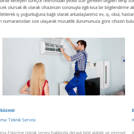
akdirde ilerleyen süreçte telefondaki yetkili size gereken bilgileri veri
ek olursak ilk olarak cihazınızın sorunuyla ilgili kısa bir bilgilendirme
 iletilerek iş yoğunluğuna bağlı olarak arkadaşlarımız ev, iş, okul, has
fon numaranızdan size ulaşarak müsaitlik durumunuza göre cihazın bul
kiizmir
ima Teknik Servisi
K
ima Eskiizmir teknik servisi hakkında detaylı bilgi alabilir ve internet
K