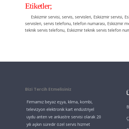
Etiketler;
Eskiizmir servisi, servis, servisleri, Eskiizmir servisi, 
servisleri, servis telefonu, telefon numarası, Eskiizmir me
teknik servis telefonu, Eskiizmir teknik servis telefon nu
Bizi Tercih Etmelisiniz
Firmamız beyaz eşya, klima, kombi,
B
televizyon elektronik kart endüstriyel
uydu anten ve ankastre servisi olarak 20
Ç
yılı aşkın süredir özel servis hizmet