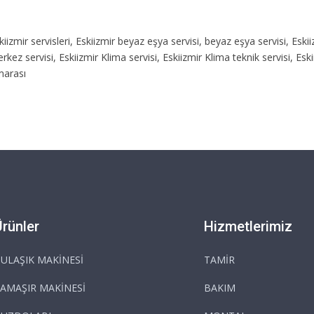
Eskiizmir servisleri, Eskiizmir beyaz eşya servisi, beyaz eşya servisi, Eski
rkez servisi, Eskiizmir Klima servisi, Eskiizmir Klima teknik servisi, Eski
marası
Ürünler
Hizmetlerimiz
ULAŞIK MAKİNESİ
TAMİR
AMAŞIR MAKİNESİ
BAKIM