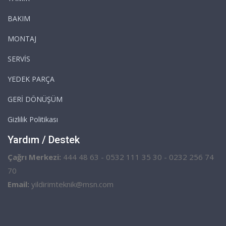
BAKIM
MONTAJ
SERVİS
YEDEK PARÇA
GERİ DÖNÜŞÜM
Gizlilik Politikası
Yardım / Destek
Çağrı Merkezi:
444 48 63 - 0532 111 35 30 - 0232 256 74
70
Email:
yildirimteknik@msn.com