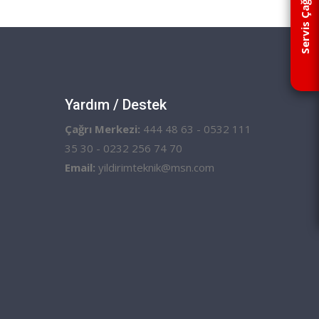
Servis Çağır
Yardım / Destek
Çağrı Merkezi:
444 48 63 - 0532 111
35 30 - 0232 256 74 70
Email:
yildirimteknik@msn.com