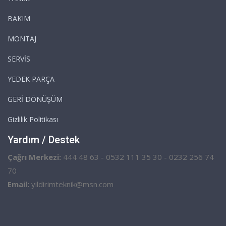
BAKIM
MONTAJ
SERVİS
YEDEK PARÇA
GERİ DÖNÜŞÜM
Gizlilik Politikası
Yardım / Destek
Çağrı Merkezi:
444 48 63 - 0532 111 35 30 - 0232 256 74
70
Email:
yildirimteknik@msn.com