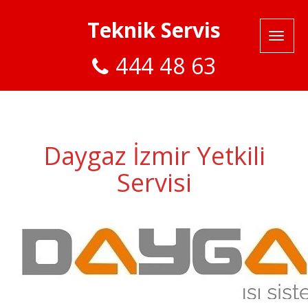
Teknik Servis
444 48 63
Daygaz İzmir Yetkili
Servisi