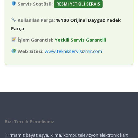
Servis Statüsü:
RESMİ YETKİLİ SERVİS
Kullanılan Parça:
%100 Orijinal Daygaz Yedek
Parça
İşlem Garantisi:
Yetkili Servis Garantili
Web Sitesi:
www.teknikservisizmir.com
Bizi Tercih Etmelisiniz
Firmamız beyaz eşya, klima, kombi, televizyon elektronik kart