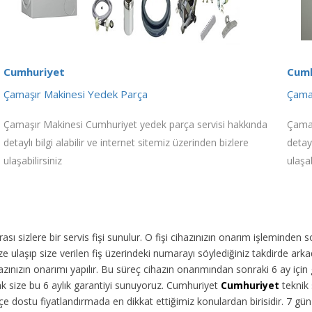
Cumhuriyet
Cumh
Çamaşır Makinesi Yedek Parça
Çamaş
Çamaşır Makinesi Cumhuriyet yedek parça servisi hakkında
Çamaş
detaylı bilgi alabilir ve internet sitemiz üzerinden bizlere
detayl
ulaşabilirsiniz
ulaşab
ı sizlere bir servis fişi sunulur. O fişi cihazınızın onarım işleminden 
 ulaşıp size verilen fiş üzerindeki numarayı söylediğiniz takdirde arka
ınızın onarımı yapılır. Bu süreç cihazın onarımından sonraki 6 ay için g
rak size bu 6 aylık garantiyi sunuyoruz. Cumhuriyet
Cumhuriyet
teknik 
e dostu fiyatlandırmada en dikkat ettiğimiz konulardan birisidir. 7 g