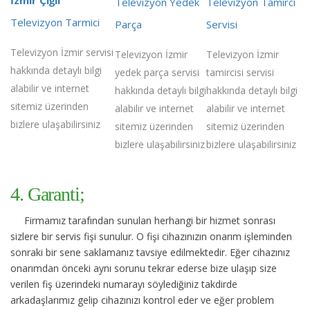
Televizyon Yedek
Televizyon Tamirci
Televizyon Tarmici
Parça
Servisi
Televizyon İzmir servisi
Televizyon İzmir
Televizyon İzmir
hakkında detaylı bilgi
yedek parça servisi
tamircisi servisi
alabilir ve internet
hakkında detaylı bilgi
hakkında detaylı bilgi
sitemiz üzerinden
alabilir ve internet
alabilir ve internet
bizlere ulaşabilirsiniz
sitemiz üzerinden
sitemiz üzerinden
bizlere ulaşabilirsiniz
bizlere ulaşabilirsiniz
4. Garanti;
Firmamız tarafından sunulan herhangi bir hizmet sonrası
sizlere bir servis fişi sunulur. O fişi cihazınızın onarım işleminden
sonraki bir sene saklamanız tavsiye edilmektedir. Eğer cihazınız
onarımdan önceki aynı sorunu tekrar ederse bize ulaşıp size
verilen fiş üzerindeki numarayı söylediğiniz takdirde
arkadaşlarımız gelip cihazınızı kontrol eder ve eğer problem