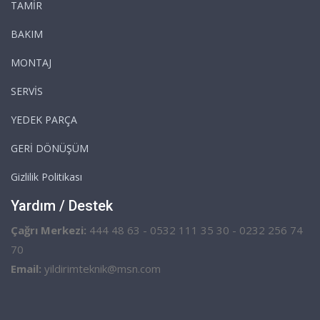
TAMİR
BAKIM
MONTAJ
SERVİS
YEDEK PARÇA
GERİ DÖNÜŞÜM
Gizlilik Politikası
Yardım / Destek
Çağrı Merkezi:
444 48 63 - 0532 111 35 30 - 0232 256 74
70
Email:
yildirimteknik@msn.com