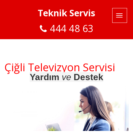
Teknik Servis
444 48 63
Çiğli Televizyon Servisi
Yardım
ve
Destek