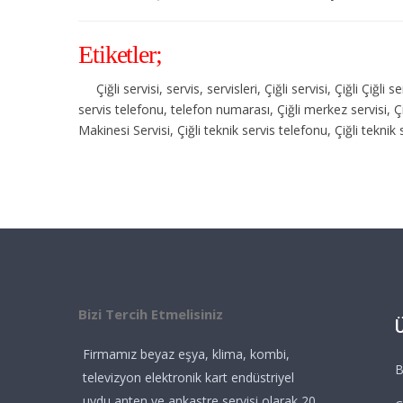
Etiketler;
Çiğli servisi, servis, servisleri, Çiğli servisi, Çiğli Çiğl
servis telefonu, telefon numarası, Çiğli merkez servisi, Çi
Makinesi Servisi, Çiğli teknik servis telefonu, Çiğli tekni
Bizi Tercih Etmelisiniz
Firmamız beyaz eşya, klima, kombi,
B
televizyon elektronik kart endüstriyel
uydu anten ve ankastre servisi olarak 20