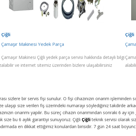
Çiğli
Çiğli
Çamaşır Makinesi Yedek Parça
Çamaş
Çamaşır Makinesi Çiğli yedek parça servisi hakkında detaylı bilgi
Çamaş
z
alabilir ve internet sitemiz üzerinden bizlere ulaşabilirsiniz
alabil
ı sizlere bir servis fişi sunulur. O fişi cihazınızın onarım işleminden 
 ulaşıp size verilen fiş üzerindeki numarayı söylediğiniz takdirde arka
ınızın onarımı yapılır. Bu süreç cihazın onarımından sonraki 6 ay için g
k size bu 6 aylık garantiyi sunuyoruz. Çiğli
Çiğli
teknik servisi olarak si
dırmada en dikkat ettiğimiz konulardan birisidir. 7 gün 24 saat boyun