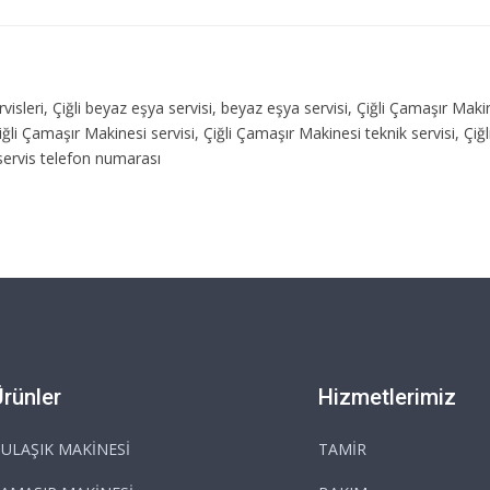
i servisleri, Çiğli beyaz eşya servisi, beyaz eşya servisi, Çiğli Çamaşır Makin
ğli Çamaşır Makinesi servisi, Çiğli Çamaşır Makinesi teknik servisi, Çiğl
k servis telefon numarası
Ürünler
Hizmetlerimiz
ULAŞIK MAKİNESİ
TAMİR