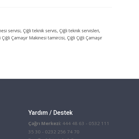
esi servisi, Çiğli teknik servis, Çiğli teknik servisleri,
i Çiğli Çamaşır Makinesi tamircisi, Çiğli Çiğli Çamaşır
Yardım / Destek
Çağrı Merkezi:
444 48 63 - 0532 111
35 30 - 0232 256 74 70