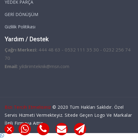
YEDEK PARÇA
GERİ DÖNÜŞÜM
Gizlilik Politikası
Yardım / Destek
Çağrı Merkezi:
444 48 63 - 0532 111 35 30 - 0232 256 74
70
Email:
yildirimteknik@msn.com
Bizi Tercih Etmelisiniz
© 2020 Tüm Hakları Saklıdır. Özel
Servis Hizmeti Vermekteyiz. Sitede Geçen Logo Ve Markalar
İlgili Firmaya Aittir.