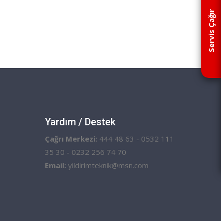
Servis Çağır
Yardım / Destek
Çağrı Merkezi:
444 48 63 - 0532 111
35 30 - 0232 256 74 70
Email:
yildirimteknik@msn.com