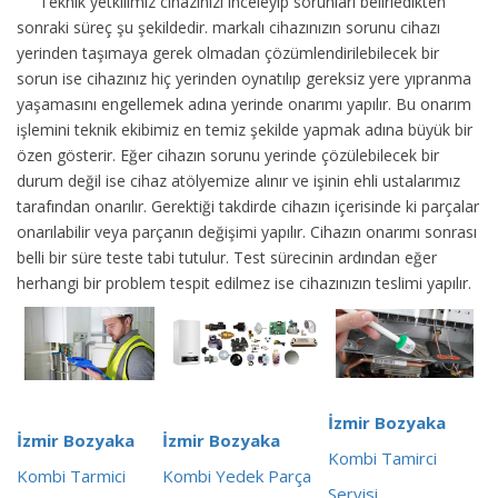
Teknik yetkilimiz cihazınızı inceleyip sorunları belirledikten
sonraki süreç şu şekildedir.
markalı cihazınızın sorunu cihazı
yerinden taşımaya gerek olmadan çözümlendirilebilecek bir
sorun ise cihazınız hiç yerinden oynatılıp gereksiz yere yıpranma
yaşamasını engellemek adına yerinde onarımı yapılır. Bu onarım
işlemini teknik ekibimiz en temiz şekilde yapmak adına büyük bir
özen gösterir. Eğer cihazın sorunu yerinde çözülebilecek bir
durum değil ise cihaz atölyemize alınır ve işinin ehli ustalarımız
tarafından onarılır. Gerektiği takdirde cihazın içerisinde ki parçalar
onarılabilir veya parçanın değişimi yapılır. Cihazın onarımı sonrası
belli bir süre teste tabi tutulur. Test sürecinin ardından eğer
herhangi bir problem tespit edilmez ise cihazınızın teslimi yapılır.
İzmir Bozyaka
İzmir Bozyaka
İzmir Bozyaka
Kombi Tamirci
Kombi Tarmici
Kombi Yedek Parça
Servisi