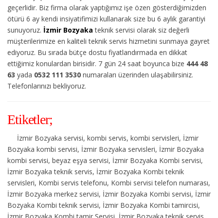
geçerlidir. Biz firma olarak yaptığımız işe özen gösterdiğimizden
ötürü 6 ay kendi insiyatifimizi kullanarak size bu 6 aylık garantiyi
sunuyoruz.
İzmir Bozyaka
teknik servisi olarak siz değerli
müşterilerimize en kaliteli teknik servis hizmetini sunmaya gayret
ediyoruz. Bu sırada bütçe dostu fiyatlandırmada en dikkat
ettiğimiz konulardan birisidir. 7 gün 24 saat boyunca bize
444 48
63
yada
0532 111 3530
numaraları üzerinden ulaşabilirsiniz.
Telefonlarınızı bekliyoruz.
Etiketler;
İzmir Bozyaka servisi, kombi servis, kombi servisleri, İzmir
Bozyaka kombi servisi, İzmir Bozyaka servisleri, İzmir Bozyaka
kombi servisi, beyaz eşya servisi, İzmir Bozyaka Kombi servisi,
İzmir Bozyaka teknik servis, İzmir Bozyaka Kombi teknik
servisleri, Kombi servis telefonu, Kombi servisi telefon numarası,
İzmir Bozyaka merkez servisi, İzmir Bozyaka Kombi servisi, İzmir
Bozyaka Kombi teknik servisi, İzmir Bozyaka Kombi tamircisi,
İzmir Bozyaka Kombi tamir Servisi, İzmir Bozyaka teknik servis