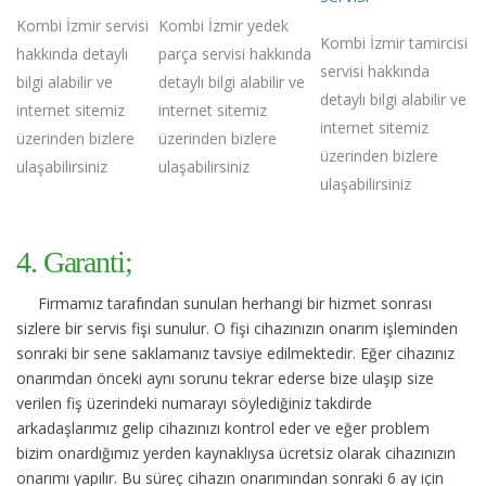
Kombi İzmir servisi
Kombi İzmir yedek
Kombi İzmir tamircisi
hakkında detaylı
parça servisi hakkında
servisi hakkında
bilgi alabilir ve
detaylı bilgi alabilir ve
detaylı bilgi alabilir ve
internet sitemiz
internet sitemiz
internet sitemiz
üzerinden bizlere
üzerinden bizlere
üzerinden bizlere
ulaşabilirsiniz
ulaşabilirsiniz
ulaşabilirsiniz
4. Garanti;
Firmamız tarafından sunulan herhangi bir hizmet sonrası
sizlere bir servis fişi sunulur. O fişi cihazınızın onarım işleminden
sonraki bir sene saklamanız tavsiye edilmektedir. Eğer cihazınız
onarımdan önceki aynı sorunu tekrar ederse bize ulaşıp size
verilen fiş üzerindeki numarayı söylediğiniz takdirde
arkadaşlarımız gelip cihazınızı kontrol eder ve eğer problem
bizim onardığımız yerden kaynaklıysa ücretsiz olarak cihazınızın
onarımı yapılır. Bu süreç cihazın onarımından sonraki 6 ay için