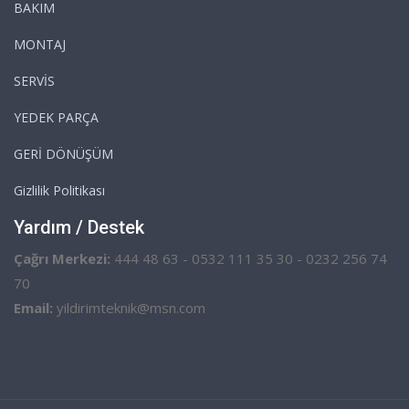
BAKIM
MONTAJ
SERVİS
YEDEK PARÇA
GERİ DÖNÜŞÜM
Gizlilik Politikası
Yardım / Destek
Çağrı Merkezi:
444 48 63 - 0532 111 35 30 - 0232 256 74
70
Email:
yildirimteknik@msn.com