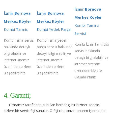
İzmir Bornova
İzmir Bornova
İzmir Bornova
Merkez Köyler
Merkez Köyler
Merkez Köyler
Kombi Tamirci
Kombi Tarmici
Kombi Yedek Parça
Servisi
Kombi İzmir servisi
Kombi İzmir yedek
Kombi İzmir tamircisi
hakkında detaylı
parça servisi hakkında
servisi hakkında
bilgi alabilir ve
detaylı bilgi alabilir ve
detaylı bilgi alabilir ve
internet sitemiz
internet sitemiz
internet sitemiz
üzerinden bizlere
üzerinden bizlere
üzerinden bizlere
ulaşabilirsiniz
ulaşabilirsiniz
ulaşabilirsiniz
4. Garanti;
Firmamız tarafından sunulan herhangi bir hizmet sonrası
sizlere bir servis fişi sunulur. O fişi cihazınızın onarım işleminden