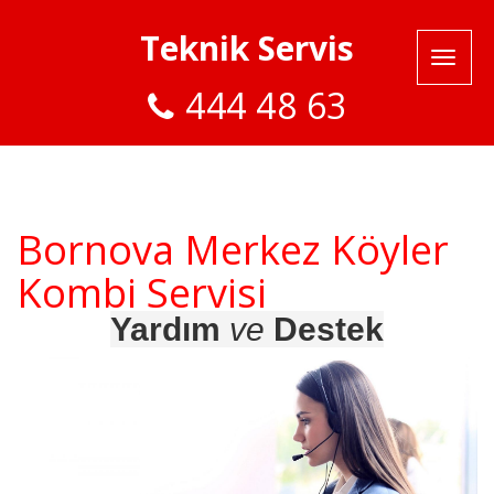
Teknik Servis
444 48 63
Bornova Merkez Köyler
Kombi Servisi
Yardım
ve
Destek