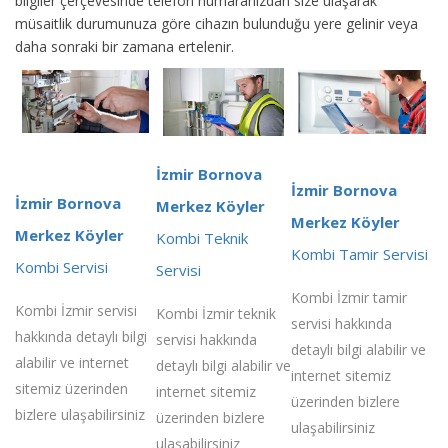
bilgiler çerçevesinde telefon numaranızdan size ulaşarak
müsaitlik durumunuza göre cihazın bulunduğu yere gelinir veya
daha sonraki bir zamana ertelenir.
İzmir Bornova
İzmir Bornova
İzmir Bornova
Merkez Köyler
Merkez Köyler
Merkez Köyler
Kombi Teknik
Kombi Tamir Servisi
Kombi Servisi
Servisi
Kombi İzmir tamir
Kombi İzmir servisi
Kombi İzmir teknik
servisi hakkında
hakkında detaylı bilgi
servisi hakkında
detaylı bilgi alabilir ve
alabilir ve internet
detaylı bilgi alabilir ve
internet sitemiz
sitemiz üzerinden
internet sitemiz
üzerinden bizlere
bizlere ulaşabilirsiniz
üzerinden bizlere
ulaşabilirsiniz
ulaşabilirsiniz