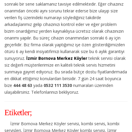
sonraki bir sene saklamanız tavsiye edilmektedir. Eğer cihazınız
onarımdan önceki aynı sorunu tekrar ederse bize ulaşıp size
verilen fiş üzerindeki numarayı söylediğiniz takdirde
arkadaşlarımız gelip cihazınızı kontrol eder ve eğer problem
bizim onardığımız yerden kaynaklıysa ücretsiz olarak cihazınızın
onarımı yapılır. Bu süreç cihazın onarımından sonraki 6 ay için
geçerlidir. Biz firma olarak yaptığımız işe özen gösterdiğimizden
ötürü 6 ay kendi insiyatifimizi kullanarak size bu 6 aylık garantiyi
sunuyoruz.
İzmir Bornova Merkez Köyler
teknik servisi olarak
siz değerli müşterilerimize en kaliteli teknik servis hizmetini
sunmaya gayret ediyoruz. Bu sırada bütçe dostu fiyatlandırmada
en dikkat ettiğimiz konulardan birisidir. 7 gün 24 saat boyunca
bize
444 48 63
yada
0532 111 3530
numaraları üzerinden
ulaşabilirsiniz. Telefonlarınızı bekliyoruz.
Etiketler;
İzmir Bornova Merkez Köyler servisi, kombi servis, kombi
servisleri, İzmir Bornova Merkez Köyler kombi servisi, İzmir