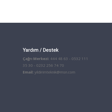
Yardım / Destek
Çağrı Merkezi:
444 48 63 - 0532 111
35 30 - 0232 256 74 70
Email:
yildirimteknik@msn.com