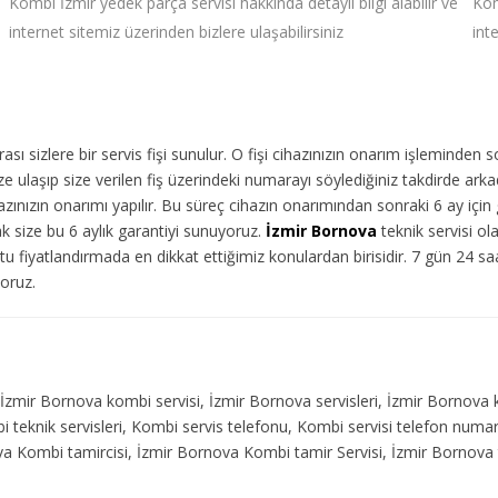
Kombi İzmir yedek parça servisi hakkında detaylı bilgi alabilir ve
Kom
internet sitemiz üzerinden bizlere ulaşabilirsiniz
int
ı sizlere bir servis fişi sunulur. O fişi cihazınızın onarım işleminden 
 ulaşıp size verilen fiş üzerindeki numarayı söylediğiniz takdirde arka
ınızın onarımı yapılır. Bu süreç cihazın onarımından sonraki 6 ay için g
ak size bu 6 aylık garantiyi sunuyoruz.
İzmir Bornova
teknik servisi ol
u fiyatlandırmada en dikkat ettiğimiz konulardan birisidir. 7 gün 24 s
yoruz.
, İzmir Bornova kombi servisi, İzmir Bornova servisleri, İzmir Bornova
bi teknik servisleri, Kombi servis telefonu, Kombi servisi telefon num
ova Kombi tamircisi, İzmir Bornova Kombi tamir Servisi, İzmir Bornova