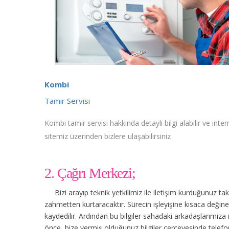
Kombi
Tamir Servisi
Kombi tamir servisi hakkında detaylı bilgi alabilir ve inter
sitemiz üzerinden bizlere ulaşabilirsiniz
2. Çağrı Merkezi;
Bizi arayıp teknik yetkilimiz ile iletişim kurduğunuz t
zahmetten kurtaracaktır. Sürecin işleyişine kısaca değinec
kaydedilir. Ardından bu bilgiler sahadaki arkadaşlarımıza
önce, bize vermiş olduğunuz bilgiler çerçevesinde tele