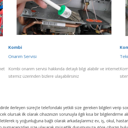
Kombi
Kom
Onarım Servisi
Tekn
net
Kombi onarım servisi hakkında detaylı bilgi alabilir ve internet
Komb
sitemiz üzerinden bizlere ulaşabilirsiniz
site
akdirde ilerleyen süreçte telefondaki yetkili size gereken bilgileri veri
ek olursak ilk olarak cihazınızın sorunuyla ilgili kısa bir bilgilendirme
 iletilerek iş yoğunluğuna bağlı olarak arkadaşlarımız ev, iş, okul, has
fon numaranızdan size ulaşarak müsaitlik durumunuza göre cihazın bul