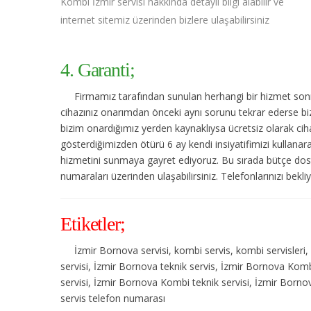
Kombi İzmir servisi hakkında detaylı bilgi alabilir ve
internet sitemiz üzerinden bizlere ulaşabilirsiniz
4. Garanti;
Firmamız tarafından sunulan herhangi bir hizmet sonras
cihazınız onarımdan önceki aynı sorunu tekrar ederse bize
bizim onardığımız yerden kaynaklıysa ücretsiz olarak cihaz
gösterdiğimizden ötürü 6 ay kendi insiyatifimizi kullanar
hizmetini sunmaya gayret ediyoruz. Bu sırada bütçe dost
numaraları üzerinden ulaşabilirsiniz. Telefonlarınızı bekli
Etiketler;
İzmir Bornova servisi, kombi servis, kombi servisleri
servisi, İzmir Bornova teknik servis, İzmir Bornova Kom
servisi, İzmir Bornova Kombi teknik servisi, İzmir Born
servis telefon numarası