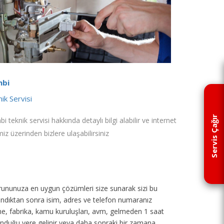
bi
ik Servisi
Servis Çağır
i teknik servisi hakkında detaylı bilgi alabilir ve internet
miz üzerinden bizlere ulaşabilirsiniz
p sorununuza en uygun çözümleri size sunarak sizi bu
 alındıktan sonra isim, adres ve telefon numaranız
tane, fabrika, kamu kuruluşları, avm, gelmeden 1 saat
unduğu yere gelinir veya daha sonraki bir zamana