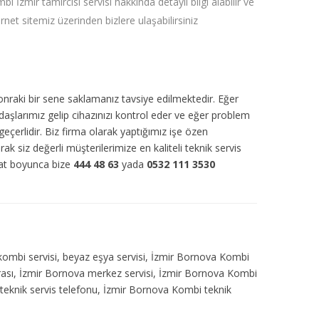
bi İzmir tamircisi servisi hakkında detaylı bilgi alabilir ve
ernet sitemiz üzerinden bizlere ulaşabilirsiniz
sonraki bir sene saklamanız tavsiye edilmektedir. Eğer
daşlarımız gelip cihazınızı kontrol eder ve eğer problem
eçerlidir. Biz firma olarak yaptığımız işe özen
arak siz değerli müşterilerimize en kaliteli teknik servis
aat boyunca bize
444 48 63
yada
0532 111 3530
 kombi servisi, beyaz eşya servisi, İzmir Bornova Kombi
arası, İzmir Bornova merkez servisi, İzmir Bornova Kombi
 teknik servis telefonu, İzmir Bornova Kombi teknik